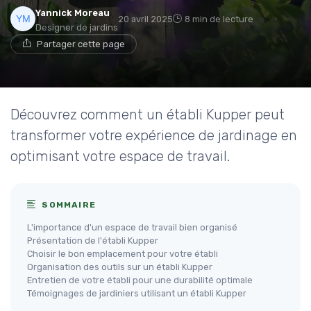
Yannick Moreau
20 avril 2025
8 min de lecture
Designer de jardins
Partager cette page
Découvrez comment un établi Kupper peut
transformer votre expérience de jardinage en
optimisant votre espace de travail.
SOMMAIRE
L'importance d'un espace de travail bien organisé
Présentation de l'établi Kupper
Choisir le bon emplacement pour votre établi
Organisation des outils sur un établi Kupper
Entretien de votre établi pour une durabilité optimale
Témoignages de jardiniers utilisant un établi Kupper