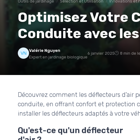
Outils de jardinage
Sélection et Utilisation
Innovations et 
Optimisez Votre 
Conduite avec les
Valérie Nguyen
6 janvier 2025
8 min de l
Expert en jardinage biologique
Découvrez comment les déflecteurs d'air p
conduite, en offrant confort et protection c
installer les déflecteurs adaptés à votre véh
Qu'est-ce qu'un déflecteur
d'air ?