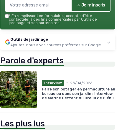
➔ Je m'inscris
*
En remplissant ce formulaire, j’accepte d’être
contacté(e) à des fins commerciales par Outils de
jardinage et ses partenaires.
Outils de jardinage
Ajoutez-nous à vos sources préférées sur Google
Parole d'experts
•
28/04/2026
Interview
Faire son potager en permaculture au
bureau ou dans son jardin : Interview
de Marine Bettant du Breuil de Piénu
Les plus lus