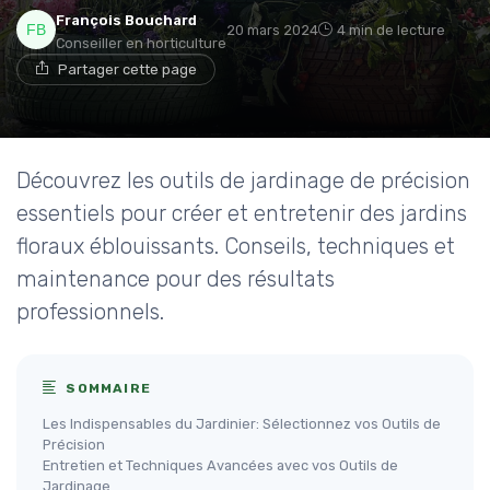
François Bouchard
20 mars 2024
4 min de lecture
Conseiller en horticulture
Partager cette page
Découvrez les outils de jardinage de précision
essentiels pour créer et entretenir des jardins
floraux éblouissants. Conseils, techniques et
maintenance pour des résultats
professionnels.
SOMMAIRE
Les Indispensables du Jardinier: Sélectionnez vos Outils de
Précision
Entretien et Techniques Avancées avec vos Outils de
Jardinage