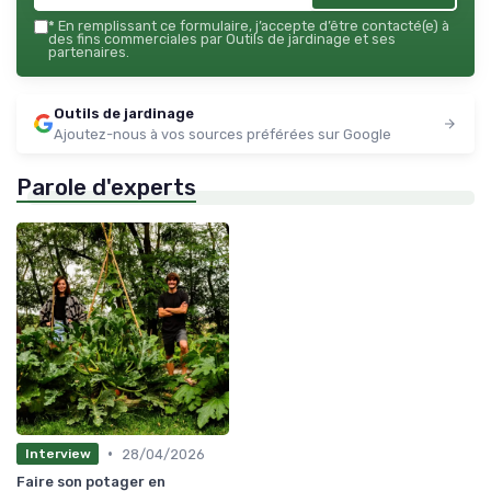
*
En remplissant ce formulaire, j’accepte d’être contacté(e) à
des fins commerciales par Outils de jardinage et ses
partenaires.
Outils de jardinage
Ajoutez-nous à vos sources préférées sur Google
Parole d'experts
•
28/04/2026
Interview
Faire son potager en