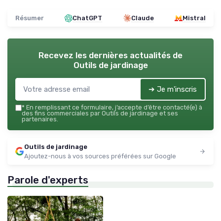
Résumer
ChatGPT
Claude
Mistral
Recevez les dernières actualités de
Outils de jardinage
➔ Je m'inscris
*
En remplissant ce formulaire, j’accepte d’être contacté(e) à
des fins commerciales par Outils de jardinage et ses
partenaires.
Outils de jardinage
Ajoutez-nous à vos sources préférées sur Google
Parole d'experts