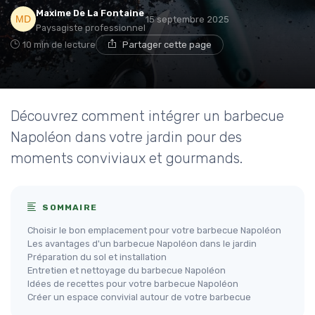
Maxime De La Fontaine
15 septembre 2025
Paysagiste professionnel
10 min de lecture
Partager cette page
Découvrez comment intégrer un barbecue
Napoléon dans votre jardin pour des
moments conviviaux et gourmands.
SOMMAIRE
Choisir le bon emplacement pour votre barbecue Napoléon
Les avantages d'un barbecue Napoléon dans le jardin
Préparation du sol et installation
Entretien et nettoyage du barbecue Napoléon
Idées de recettes pour votre barbecue Napoléon
Créer un espace convivial autour de votre barbecue