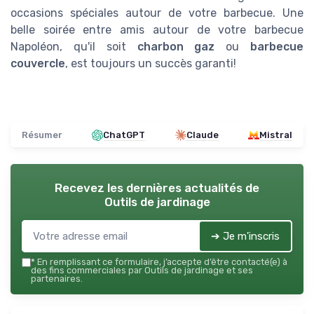
occasions spéciales autour de votre barbecue. Une
belle soirée entre amis autour de votre barbecue
Napoléon, qu'il soit
charbon gaz
ou
barbecue
couvercle
, est toujours un succès garanti!
Résumer
ChatGPT
Claude
Mistral
Recevez les dernières actualités de
Outils de jardinage
➔ Je m'inscris
*
En remplissant ce formulaire, j’accepte d’être contacté(e) à
des fins commerciales par Outils de jardinage et ses
partenaires.