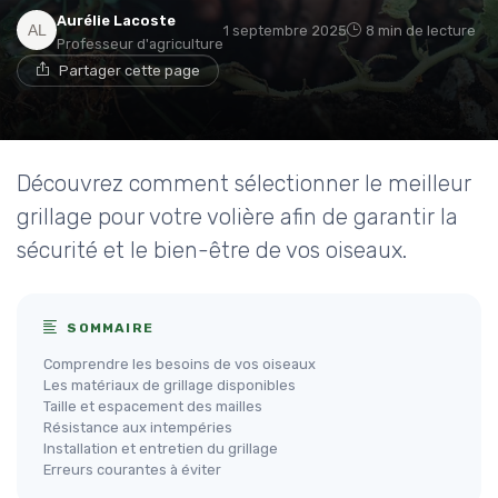
Aurélie Lacoste
1 septembre 2025
8 min de lecture
Professeur d'agriculture
Partager cette page
Découvrez comment sélectionner le meilleur
grillage pour votre volière afin de garantir la
sécurité et le bien-être de vos oiseaux.
SOMMAIRE
Comprendre les besoins de vos oiseaux
Les matériaux de grillage disponibles
Taille et espacement des mailles
Résistance aux intempéries
Installation et entretien du grillage
Erreurs courantes à éviter