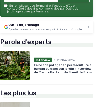
*
En remplissant ce formulaire, j’accepte d’être
contacté(e) à des fins commerciales par Outils de
jardinage et ses partenaires.
Outils de jardinage
Ajoutez-nous à vos sources préférées sur Google
Parole d'experts
•
28/04/2026
Interview
Faire son potager en permaculture au
bureau ou dans son jardin : Interview
de Marine Bettant du Breuil de Piénu
Les plus lus