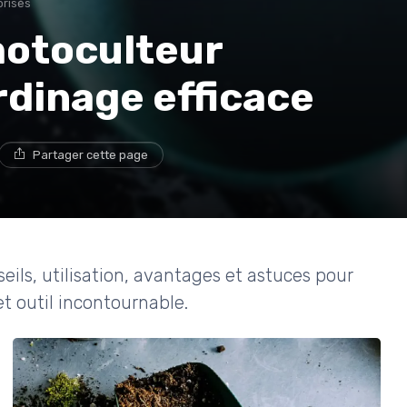
orisés
motoculteur
rdinage efficace
Partager cette page
eils, utilisation, avantages et astuces pour
et outil incontournable.