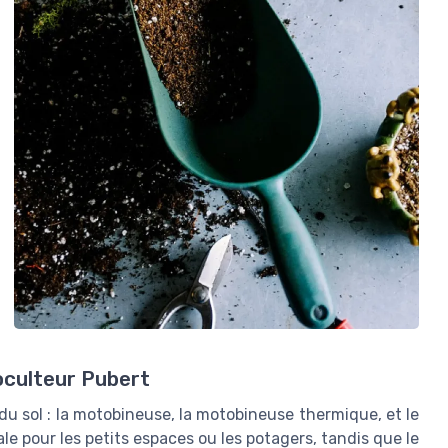
oculteur Pubert
 du sol : la motobineuse, la motobineuse thermique, et le
e pour les petits espaces ou les potagers, tandis que le