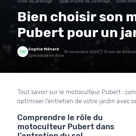
Outils de jardinage
Types d'Outils de Jardinage
Outils mot
Bien choisir son 
Pubert pour un ja
Sophie Ménard
10 novembre 2025
13 min de lecture
Spécialiste en flore
Tout savoir sur le motoculteur Pubert : cons
optimiser l’entretien de votre jardin avec c
Comprendre le rôle du
motoculteur Pubert dans
l’entretien du sol