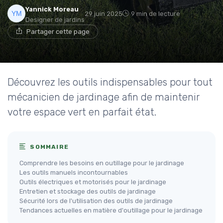
Yannick Moreau
29 juin 2025
9 min de lecture
Designer de jardins
Partager cette page
Découvrez les outils indispensables pour tout
mécanicien de jardinage afin de maintenir
votre espace vert en parfait état.
SOMMAIRE
Comprendre les besoins en outillage pour le jardinage
Les outils manuels incontournables
Outils électriques et motorisés pour le jardinage
Entretien et stockage des outils de jardinage
Sécurité lors de l'utilisation des outils de jardinage
Tendances actuelles en matière d'outillage pour le jardinage