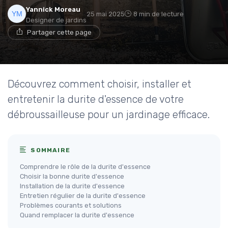
Yannick Moreau
25 mai 2025
8 min de lecture
Designer de jardins
Partager cette page
Découvrez comment choisir, installer et
entretenir la durite d'essence de votre
débroussailleuse pour un jardinage efficace.
SOMMAIRE
Comprendre le rôle de la durite d'essence
Choisir la bonne durite d'essence
Installation de la durite d'essence
Entretien régulier de la durite d'essence
Problèmes courants et solutions
Quand remplacer la durite d'essence