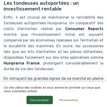
Les tondeuses autoportées : un
investissement rentable
Enfin, il est crucial de mentionner la rentabilité des
tondeuses autoportées Husqvarna. Un comparatif des
coûts d'entretien réalisé par
Consumer Reports
montre que l'investissement initial est souvent
compensé par les économies réalisées sur l'entretien et
la durabilité des machines. En outre, les accessoires
tels que les kits d'entretien et les pièces détachées,
disponibles facilement sur des sites spécialisés comme
Husqvarna France
, prolongent considérablement la
durée de vie des tondeuses.
En retraçant les grandes lignes de ce marché en pleine
expansion, il est clair que Husqvarna, avec ses
Ce site utilise des cookies et vous donne le contrôle sur ceux que
innovations technologiques, ses produits fiables et
vous souhaitez activer
performants, et son engagement environnemental,
Tout accepter
Personnaliser
continue de séduire les jardiniers amateurs et