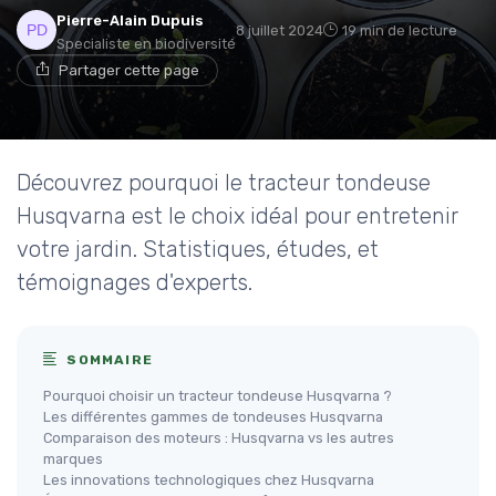
Pierre-Alain Dupuis
8 juillet 2024
19 min de lecture
Specialiste en biodiversité
Partager cette page
Découvrez pourquoi le tracteur tondeuse
Husqvarna est le choix idéal pour entretenir
votre jardin. Statistiques, études, et
témoignages d'experts.
SOMMAIRE
Pourquoi choisir un tracteur tondeuse Husqvarna ?
Les différentes gammes de tondeuses Husqvarna
Comparaison des moteurs : Husqvarna vs les autres
marques
Les innovations technologiques chez Husqvarna