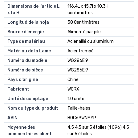
Dimensions de l'article L
116,4L x 15,7l x 10,3H
x l x H
centimètres
Longitud de la hoja
58 Centimètres
Source d'energie
Alimenté par pile
Type de matériau
Acier allié ou aluminium
Matériau de la Lame
Acier trempé
Numéro du modèle
WG286E.9
Numéro de pièce
WG286E.9
Pays d'origine
Chine
Fabricant
WORX
Unité de comptage
1.0 unité
Nom du type du produit
Taille-haies
ASIN
B0C69WNMYP
Moyenne des
4,5 4,5 sur 5 étoiles (1 096) 4,5
commentaires client
sur 5 étoiles