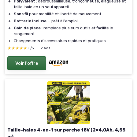
＋
Polyvalent
: débroussailleuse, tronçonneuse, élagueuse et
taille-haie en un seul appareil
＋
Sans fil
pour mobilité et liberté de mouvement
＋
Batterie incluse
— prêt à l'emploi
＋
Gain de place
: remplace plusieurs outils et facilite le
rangement
＋
Changements d'accessoires rapides et pratiques
★★★★★
★★★★★
5/5
—
2 avis
Voir l'offre
Taille-haies 4-en-1 sur perche 18V (2×4,0Ah, 4,55
m)