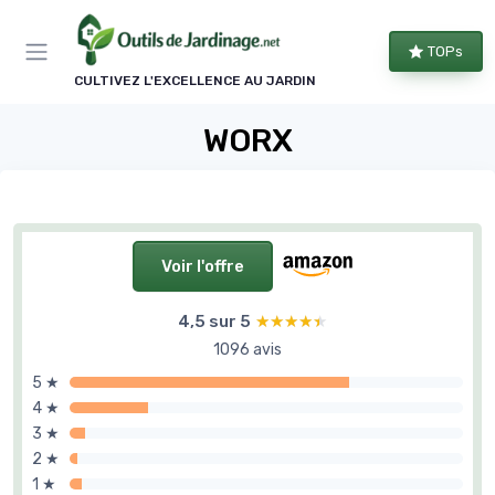
Panneau de gestion des cookies
TOPs
CULTIVEZ L'EXCELLENCE AU JARDIN
WORX
Voir l'offre
4,5 sur 5
★★★★★
★★★★★
1096 avis
5 ★
4 ★
3 ★
2 ★
1 ★