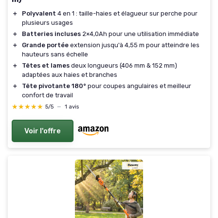
＋
Polyvalent
4 en 1 : taille-haies et élagueur sur perche pour
plusieurs usages
＋
Batteries incluses
2×4,0Ah pour une utilisation immédiate
＋
Grande portée
extension jusqu'à 4,55 m pour atteindre les
hauteurs sans échelle
＋
Têtes et lames
deux longueurs (406 mm & 152 mm)
adaptées aux haies et branches
＋
Tête pivotante 180°
pour coupes angulaires et meilleur
confort de travail
★★★★★
★★★★★
5/5
—
1 avis
Voir l'offre