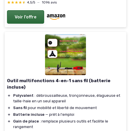
Protection, livré sans Batterie Large Lame de 61cm
★★★★★
★★★★★
4,5/5
—
1096 avis
- sans batterie
Voir l'offre
Outil multifonctions 4-en-1 sans fil (batterie
incluse)
＋
Polyvalent
: débroussailleuse, tronçonneuse, élagueuse et
taille-haie en un seul appareil
＋
Sans fil
pour mobilité et liberté de mouvement
＋
Batterie incluse
— prêt à l'emploi
＋
Gain de place
: remplace plusieurs outils et facilite le
rangement