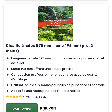
Cisaille à haies 575 mm - lame 195 mm (pro, 2
mains)
＋
Longueur totale 575 mm
pour une meilleure portée et effet
de levier
＋
Lame 195 mm
offrant une coupe précise
＋
Conception professionnelle japonaise
gage de qualité
d'affûtage
＋
Utilisation à deux mains
pour plus de puissance et contrôle
＋
Adaptée aux haies
pour des finitions nettes
★★★★★
★★★★★
4,7/5
—
273 avis
Voir l'offre