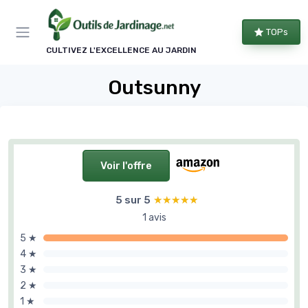
Panneau de gestion des cookies
TOPs
CULTIVEZ L'EXCELLENCE AU JARDIN
Outsunny
Voir l'offre
5 sur 5
★★★★★
★★★★★
1 avis
5 ★
4 ★
3 ★
2 ★
1 ★