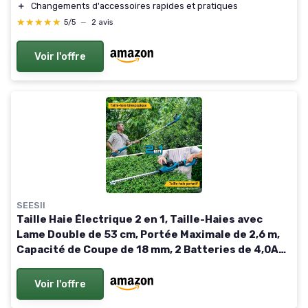
＋
Changements d'accessoires rapides et pratiques
★★★★★
★★★★★
5/5
—
2 avis
Voir l'offre
SEESII
Taille Haie Électrique 2 en 1, Taille-Haies avec
Lame Double de 53 cm, Portée Maximale de 2,6 m,
Capacité de Coupe de 18 mm, 2 Batteries de 4,0Ah,
Convient pour Jardin, Arbres et Arbustes
Voir l'offre