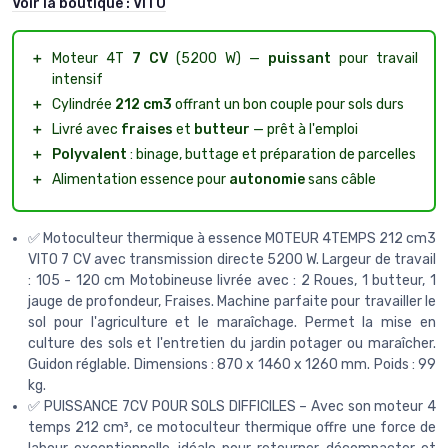
Voir la boutique :
VITO
＋
Moteur 4T
7 CV
(5200 W) —
puissant
pour travail
intensif
＋
Cylindrée
212 cm3
offrant un bon couple pour sols durs
＋
Livré avec
fraises
et
butteur
— prêt à l'emploi
＋
Polyvalent
: binage, buttage et préparation de parcelles
＋
Alimentation essence pour
autonomie
sans câble
✅ Motoculteur thermique à essence MOTEUR 4TEMPS 212 cm3
VITO 7 CV avec transmission directe 5200 W. Largeur de travail
: 105 - 120 cm Motobineuse livrée avec : 2 Roues, 1 butteur, 1
jauge de profondeur, Fraises. Machine parfaite pour travailler le
sol pour l'agriculture et le maraîchage. Permet la mise en
culture des sols et l'entretien du jardin potager ou maraîcher.
Guidon réglable. Dimensions : 870 x 1460 x 1260 mm. Poids : 99
kg.
✅ PUISSANCE 7CV POUR SOLS DIFFICILES – Avec son moteur 4
temps 212 cm³, ce motoculteur thermique offre une force de