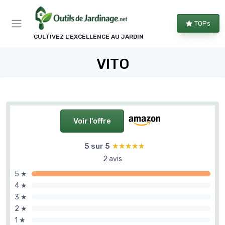
Panneau de gestion des cookies
TOPs
CULTIVEZ L'EXCELLENCE AU JARDIN
VITO
Voir l'offre
5 sur 5
★★★★★
★★★★★
2 avis
5 ★
4 ★
3 ★
2 ★
1 ★