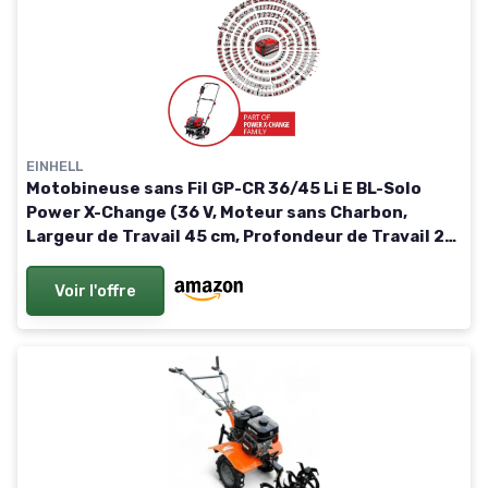
EINHELL
Motobineuse sans Fil GP-CR 36/45 Li E BL-Solo
Power X-Change (36 V, Moteur sans Charbon,
Largeur de Travail 45 cm, Profondeur de Travail 23
cm, Roues réglables en Hauteur) Solo: Sans
Batterie ni Chargeur
Voir l'offre