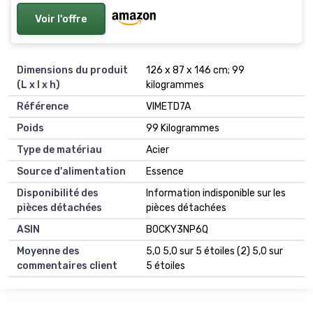
Remorquage 3 en 1 Télécommande avec ou sans fil
Voir l'offre
7 m
Dimensions du produit
‎126 x 87 x 146 cm; 99
(L x l x h)
kilogrammes
Référence
‎VIMETD7A
Poids
‎99 Kilogrammes
Type de matériau
‎Acier
Source d'alimentation
‎Essence
Disponibilité des
‎Information indisponible sur les
pièces détachées
pièces détachées
ASIN
B0CKY3NP6Q
Moyenne des
5,0 5,0 sur 5 étoiles (2) 5,0 sur
commentaires client
5 étoiles