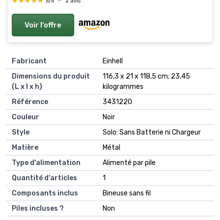
★★★★★
★★★★★
5/5
—
2 avis
Voir l'offre
Fabricant
‎Einhell
Dimensions du produit
‎116,3 x 21 x 118,5 cm; 23,45
(L x l x h)
kilogrammes
Référence
‎3431220
Couleur
‎Noir
Style
‎Solo: Sans Batterie ni Chargeur
Matière
‎Métal
Type d'alimentation
‎Alimenté par pile
Quantité d'articles
‎1
Composants inclus
‎Bineuse sans fil
Piles incluses ?
‎Non