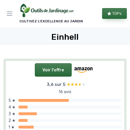
Panneau de gestion des cookies
TOPs
CULTIVEZ L'EXCELLENCE AU JARDIN
Einhell
Voir l'offre
3,6 sur 5
★★★★★
★★★★★
16 avis
5 ★
4 ★
3 ★
2 ★
1 ★