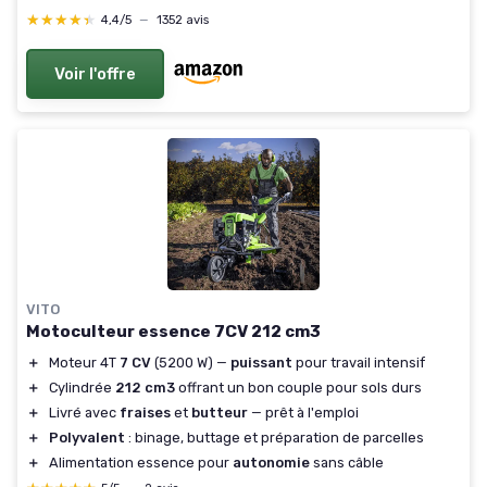
★★★★★
★★★★★
4,4/5
—
1352 avis
Voir l'offre
VITO
Motoculteur essence 7CV 212 cm3
＋
Moteur 4T
7 CV
(5200 W) —
puissant
pour travail intensif
＋
Cylindrée
212 cm3
offrant un bon couple pour sols durs
＋
Livré avec
fraises
et
butteur
— prêt à l'emploi
＋
Polyvalent
: binage, buttage et préparation de parcelles
＋
Alimentation essence pour
autonomie
sans câble