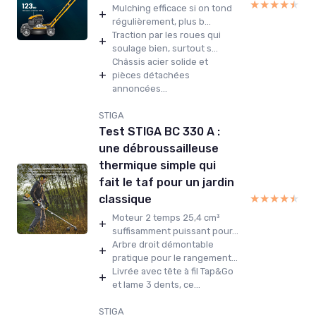
★★★★★
★★★★★
Mulching efficace si on tond
+
régulièrement, plus b...
Traction par les roues qui
+
soulage bien, surtout s...
Châssis acier solide et
+
pièces détachées
annoncées...
STIGA
Test STIGA BC 330 A :
une débroussailleuse
thermique simple qui
fait le taf pour un jardin
★★★★★
★★★★★
classique
Moteur 2 temps 25,4 cm³
+
suffisamment puissant pour...
Arbre droit démontable
+
pratique pour le rangement...
Livrée avec tête à fil Tap&Go
+
et lame 3 dents, ce...
STIGA