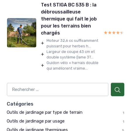
Test STIGA BC 535 B : la
débroussailleuse
thermique qui fait le job
pour les terrains bien
★★★★★
★★★★★
chargés
Moteur 32,6 cc suffisamment
+
puissant pour herbes h...
Largeur de coupe 43 cm et
+
double système (lame 3T...
Guidon vélo + harnais double
+
qui améliorent vraime...
Catégories
Outils de jardinage par type de terrain
1
Outils de jardinage par usage
1
Outils de jardinage thermiques
5