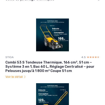
STIGA
4.5
☆☆☆☆☆
★★★★★
Combi 53 S Tondeuse Thermique, 166 cm³, 51 cm –
Système 3 en 1, Bac 60 L, Réglage Centralisé – pour
Pelouses jusqu'à 1 800 m² Coupe 51 cm
Voir le détail