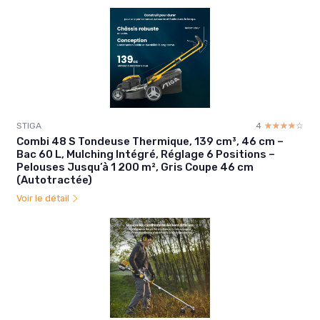
STIGA
4
☆☆☆☆☆
★★★★★
Combi 48 S Tondeuse Thermique, 139 cm³, 46 cm –
Bac 60 L, Mulching Intégré, Réglage 6 Positions –
Pelouses Jusqu’à 1 200 m², Gris Coupe 46 cm
(Autotractée)
Voir le détail