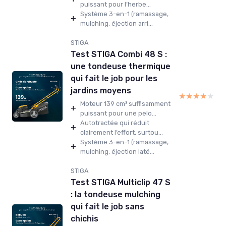
puissant pour l’herbe...
Système 3-en-1 (ramassage,
+
mulching, éjection arri...
STIGA
Test STIGA Combi 48 S :
une tondeuse thermique
qui fait le job pour les
jardins moyens
★★★★★
★★★★★
Moteur 139 cm³ suffisamment
+
puissant pour une pelo...
Autotractée qui réduit
+
clairement l’effort, surtou...
Système 3-en-1 (ramassage,
+
mulching, éjection laté...
STIGA
Test STIGA Multiclip 47 S
: la tondeuse mulching
qui fait le job sans
chichis