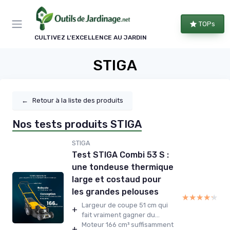
Panneau de gestion des cookies
TOPs
CULTIVEZ L'EXCELLENCE AU JARDIN
STIGA
←
Retour à la liste des produits
Nos tests produits STIGA
STIGA
Test STIGA Combi 53 S :
une tondeuse thermique
large et costaud pour
les grandes pelouses
★★★★★
★★★★★
Largeur de coupe 51 cm qui
+
fait vraiment gagner du...
Moteur 166 cm³ suffisamment
+