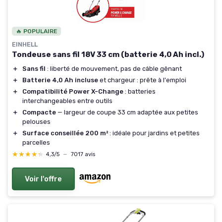
🔥 POPULAIRE
EINHELL
Tondeuse sans fil 18V 33 cm (batterie 4,0 Ah incl.)
＋
Sans fil
: liberté de mouvement, pas de câble gênant
＋
Batterie 4,0 Ah incluse
et chargeur : prête à l'emploi
＋
Compatibilité Power X-Change
: batteries
interchangeables entre outils
＋
Compacte
— largeur de coupe 33 cm adaptée aux petites
pelouses
＋
Surface conseillée 200 m²
: idéale pour jardins et petites
parcelles
★★★★★
★★★★★
4,3/5
—
7017 avis
Voir l'offre