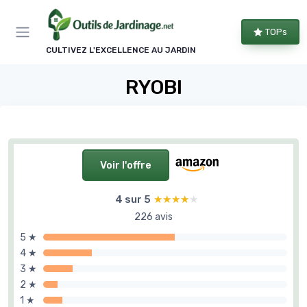
Panneau de gestion des cookies
TOPs
CULTIVEZ L'EXCELLENCE AU JARDIN
RYOBI
Voir l'offre
4 sur 5
★★★★★
★★★★★
226 avis
5 ★
4 ★
3 ★
2 ★
1 ★