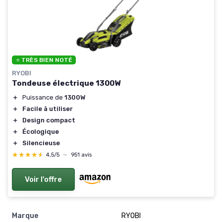
⭐ TRÈS BIEN NOTÉ
RYOBI
Tondeuse électrique 1300W
＋
Puissance de
1300W
＋
Facile à utiliser
＋
Design compact
＋
Écologique
＋
Silencieuse
★★★★★
★★★★★
4,5/5
—
951 avis
Voir l'offre
Marque
RYOBI