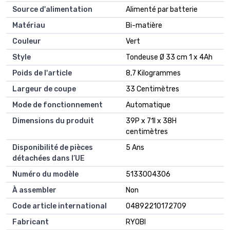
Source d'alimentation
Alimenté par batterie
Matériau
Bi-matière
Couleur
Vert
Style
Tondeuse Ø 33 cm 1 x 4Ah
Poids de l'article
8,7 Kilogrammes
Largeur de coupe
33 Centimètres
Mode de fonctionnement
Automatique
Dimensions du produit
39P x 71l x 38H
centimètres
Disponibilité de pièces
5 Ans
détachées dans l’UE
Numéro du modèle
5133004306
À assembler
Non
Code article international
04892210172709
Fabricant
RYOBI