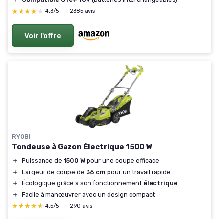
★★★★★
★★★★★
4,3/5
—
2385 avis
Voir l'offre
RYOBI
Tondeuse à Gazon Électrique 1500 W
＋
Puissance de
1500 W
pour une coupe efficace
＋
Largeur de coupe de
36 cm
pour un travail rapide
＋
Écologique grâce à son fonctionnement
électrique
＋
Facile à manœuvrer avec un design compact
★★★★★
★★★★★
4,5/5
—
290 avis