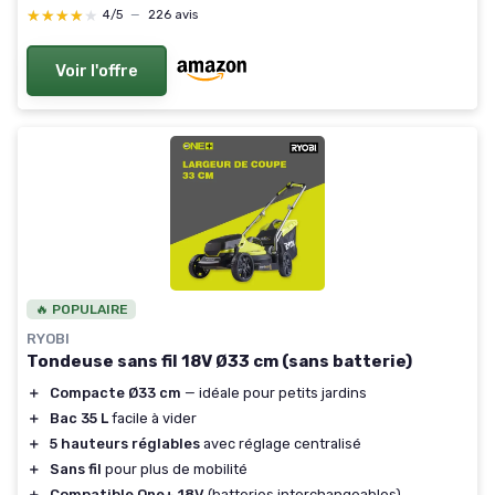
★★★★★
★★★★★
4/5
—
226 avis
Voir l'offre
🔥 POPULAIRE
RYOBI
Tondeuse sans fil 18V Ø33 cm (sans batterie)
＋
Compacte Ø33 cm
— idéale pour petits jardins
＋
Bac 35 L
facile à vider
＋
5 hauteurs réglables
avec réglage centralisé
＋
Sans fil
pour plus de mobilité
＋
Compatible One+ 18V
(batteries interchangeables)