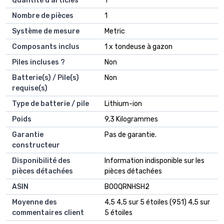
Quantité d'articles
‎1
Nombre de pièces
‎1
Système de mesure
‎Metric
Composants inclus
‎1 x tondeuse à gazon
Piles incluses ?
‎Non
Batterie(s) / Pile(s)
‎Non
requise(s)
Type de batterie / pile
‎Lithium-ion
Poids
‎9,3 Kilogrammes
Garantie
‎Pas de garantie.
constructeur
Disponibilité des
‎Information indisponible sur les
pièces détachées
pièces détachées
ASIN
B00QRNHSH2
Moyenne des
4,5 4,5 sur 5 étoiles (951) 4,5 sur
commentaires client
5 étoiles