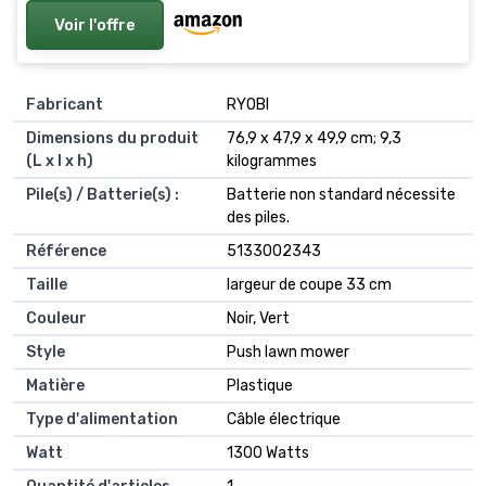
Voir l'offre
Fabricant
‎RYOBI
Dimensions du produit
‎76,9 x 47,9 x 49,9 cm; 9,3
(L x l x h)
kilogrammes
Pile(s) / Batterie(s) :
‎Batterie non standard nécessite
des piles.
Référence
‎5133002343
Taille
‎largeur de coupe 33 cm
Couleur
‎Noir, Vert
Style
‎Push lawn mower
Matière
‎Plastique
Type d'alimentation
‎Câble électrique
Watt
‎1300 Watts