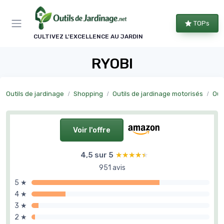
Panneau de gestion des cookies
TOPs
CULTIVEZ L'EXCELLENCE AU JARDIN
RYOBI
Outils de jardinage
Shopping
Outils de jardinage motorisés
Out
Voir l'offre
4,5 sur 5
★★★★★
★★★★★
951 avis
5 ★
4 ★
3 ★
2 ★