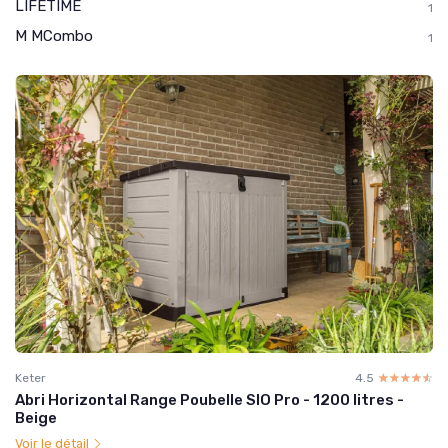
LIFETIME
1
M MCombo
1
Keter
4.5
☆☆☆☆☆
★★★★★
Abri Horizontal Range Poubelle SIO Pro - 1200 litres -
Beige
Voir le détail