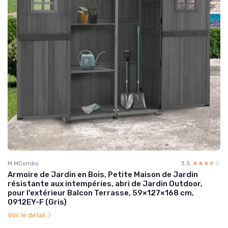
M MCombo
3.5
☆☆☆☆☆
★★★★★
Armoire de Jardin en Bois, Petite Maison de Jardin
résistante aux intempéries, abri de Jardin Outdoor,
pour l'extérieur Balcon Terrasse, 59×127×168 cm,
0912EY-F (Gris)
Voir le détail