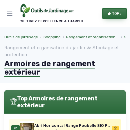
Panneau de gestion des cookies
TOPs
CULTIVEZ L'EXCELLENCE AU JARDIN
Outils de jardinage
Shopping
Rangement et organisation du jardin
Sto
Rangement et organisation du jardin ≫ Stockage et
protection
Armoires de rangement
extérieur
Top Armoires de rangement
🏆
extérieur
Abri Horizontal Range Poubelle SIO Pro - 1200 litres - Beige
#1
🏆