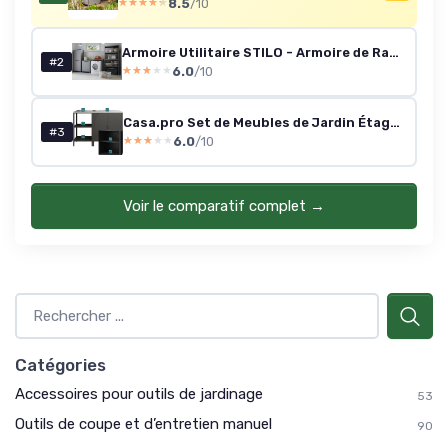
8.5
/10
★★★★★
★★★★★
Armoire Utilitaire STILO - Armoire de Rangement en Résine Multifonctions - Étagères et Pieds Ajustables, Poignée Soft Touch - Cuisine, Garage, Atelier - 68 x 39 x 173 cm - Gris/Noir/Rouge
#2
6.0
/10
★★★★★
★★★★★
Casa.pro Set de Meubles de Jardin Étagère d'Extérieur et Armoire de Jardin Rangement pour Terrasse Balcon Garage Atelier Compartiments Ouverts et Fermés Acier Laqué Noir Mat et Argent
#3
6.0
/10
★★★★★
★★★★★
Voir le comparatif complet →
Catégories
Accessoires pour outils de jardinage
53
Outils de coupe et d’entretien manuel
90