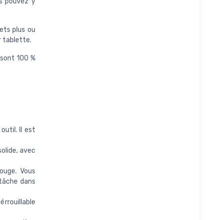
us pouvez y
ets plus ou
 tablette.
 sont 100 %
til. Il est
olide, avec
rouge. Vous
e tâche dans
rrouillable