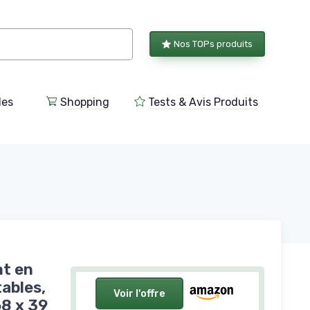
Nos TOPs produits
les
Shopping
Tests & Avis Produits
nt en
ables,
Voir l'offre
68 x 39