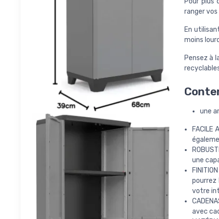
Pour plus 
ranger vos 
En utilisa
moins lour
Pensez à l
recyclables
Conten
une a
FACILE A
égalemen
ROBUSTE 
une capa
FINITION
pourrez 
votre int
CADENASS
avec ca