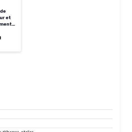
 de
ur et
ement
rage
Ouverts
ir Mat