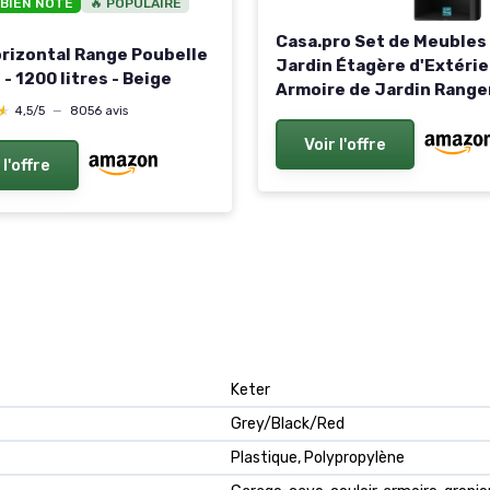
 BIEN NOTÉ
🔥 POPULAIRE
Casa.pro Set de Meubles
orizontal Range Poubelle
Jardin Étagère d'Extérie
 - 1200 litres - Beige
Armoire de Jardin Rang
★
★
4,5/5
—
8056 avis
pour Terrasse Balcon Ga
Atelier Compartiments 
Voir l'offre
et Fermés Acier Laqué No
 l'offre
et Argent
Keter
Grey/Black/Red
Plastique, Polypropylène