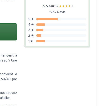
3,6 sur 5
★★★★★
★★★★★
19674 avis
5 ★
4 ★
3 ★
2 ★
1 ★
mmencent à
ureau ? Une
 convient à
s 60/40 par
Vous pouvez
atelier.