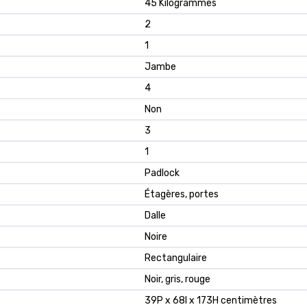
45 Kilogrammes
2
1
Jambe
4
Non
3
1
Padlock
Étagères, portes
Dalle
Noire
Rectangulaire
Noir, gris, rouge
39P x 68l x 173H centimètres