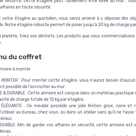
de sécurité, cette étagère peut facilement être fixée au mur : vo
affaires en toute sécurité.
nt votre étagère au quotidien, vous serez amené à y déposer des obj
ds. Notre étagère robuste permet de poser jusqu'à 20 kg de charge par
a planète, triez vos déchets. Les produits que nous commercialisons
.
u du coffret
rmoire à monter
 MONTER : Pour monter cette étagère, vous n'aurez besoin d'aucun ou
t possible de l'accrocher au mur
& DURABLE : Cette armoire est conçue dans un matériau plastique s
cité de charge totale de 15 kg par étagère.
 ÉLÉGANTE : Ce meuble possède une jolie finition grise, noire et 
l'utiliser au bureau, chez vous, ou dans un atelier sans qu'il ne fass
érieur.
ABLE: Afin de garder vos affaires en sécurité, cette armoire est vé
denas.