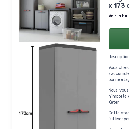
x 173 
Voir la bo
description
Vous cher
s’accumule
bonne étag
Nous vous 
n'importe 
Keter.
Cette étag
l'utiliser 