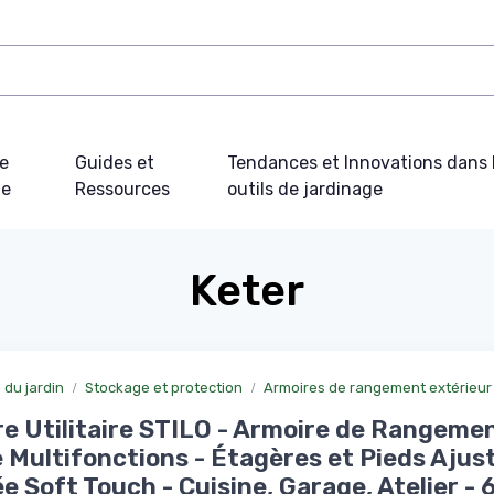
e
Guides et
Tendances et Innovations dans 
ue
Ressources
outils de jardinage
Keter
du jardin
Stockage et protection
Armoires de rangement extérieur
e Utilitaire STILO - Armoire de Rangeme
 Multifonctions - Étagères et Pieds Ajust
e Soft Touch - Cuisine, Garage, Atelier - 