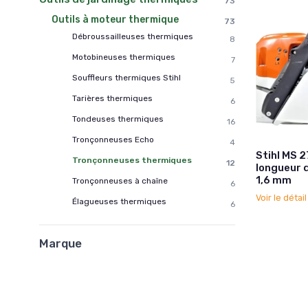
73
Outils à moteur thermique
73
Débroussailleuses thermiques
8
Motobineuses thermiques
7
Souffleurs thermiques Stihl
5
Tarières thermiques
6
Tondeuses thermiques
16
Tronçonneuses Echo
4
Stihl MS 
Tronçonneuses thermiques
12
longueur 
1,6 mm
Tronçonneuses à chaîne
6
Voir le détai
Élagueuses thermiques
6
Marque