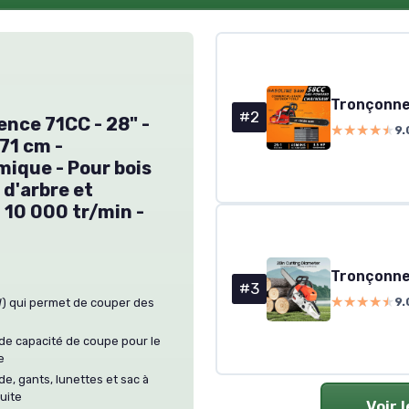
#2
nce 71CC - 28" -
★★★★★
★★★★★
9.
71 cm -
ique - Pour bois
 d'arbre et
- 10 000 tr/min -
#3
★★★★★
★★★★★
9.
W) qui permet de couper des
de capacité de coupe pour le
e
e, gants, lunettes et sac à
uite
Voir 