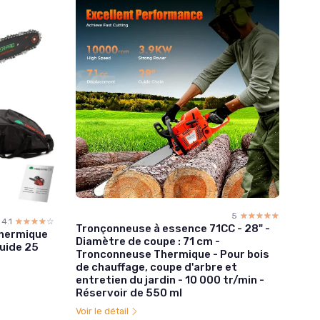
5
☆☆☆☆☆
★★★★★
4.1
☆☆☆☆☆
★★★★★
Tronçonneuse à essence 71CC - 28" -
hermique
Diamètre de coupe : 71 cm -
Guide 25
Tronconneuse Thermique - Pour bois
de chauffage, coupe d'arbre et
entretien du jardin - 10 000 tr/min -
Réservoir de 550 ml
Voir le détail