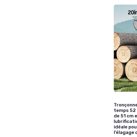
Tronçonne
temps 52 
de 51 cm 
lubrificat
idéale pou
l'élagage 