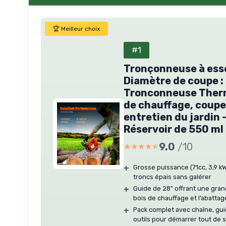
🏆 Meilleur choix
#1
Tronçonneuse à esse
Diamètre de coupe : 
Tronconneuse Therm
de chauffage, coupe
entretien du jardin 
Réservoir de 550 ml
9.0
/10
★★★★★
★★★★★
+
Grosse puissance (71cc, 3,9 k
troncs épais sans galérer
+
Guide de 28" offrant une gran
bois de chauffage et l’abattag
+
Pack complet avec chaîne, guid
outils pour démarrer tout de s