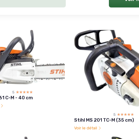
5
☆☆☆☆☆
★★★★★
61 C-M - 40 cm
l
5
☆☆☆☆☆
★★★★★
Stihl MS 201 TC-M (35 cm)
Voir le détail