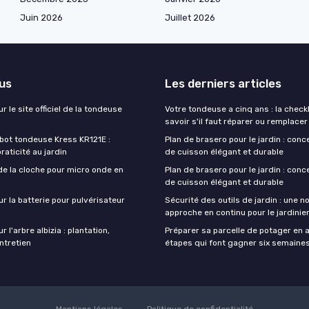
Juin 2026
Juillet 2026
lus
Les derniers articles
r le site officiel de la tondeuse
Votre tondeuse a cinq ans : la checkl
savoir s'il faut réparer ou remplacer
obot tondeuse Kress KR121E :
Plan de brasero pour le jardin : conc
praticité au jardin
de cuisson élégant et durable
de la cloche pour micro onde en
Plan de brasero pour le jardin : conc
de cuisson élégant et durable
ur la batterie pour pulvérisateur
Sécurité des outils de jardin : une n
approche en continu pour le jardini
r l'arbre albizia : plantation,
Préparer sa parcelle de potager en a
entretien
étapes qui font gagner six semaine