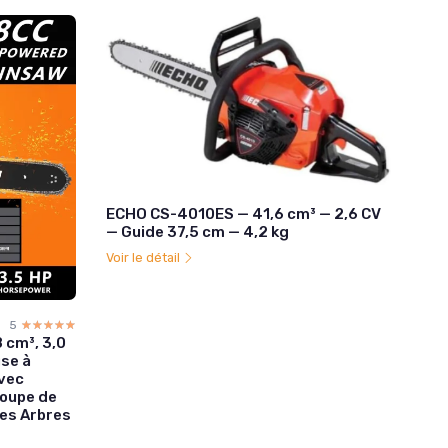
ECHO CS-4010ES — 41,6 cm³ — 2,6 CV
— Guide 37,5 cm — 4,2 kg
Voir le détail
5
☆☆☆☆☆
★★★★★
 cm³, 3,0
use à
vec
Coupe de
des Arbres