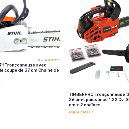
4.3
☆☆☆☆☆
★★★★★
271 Tronçonneuse avec
de coupe de 37 cm Chaîne de
l
TIMBERPRO Tronçonneuse t
26 cm³, puissance 1.22 Cv, 
cm + 2 chaînes
Voir le détail