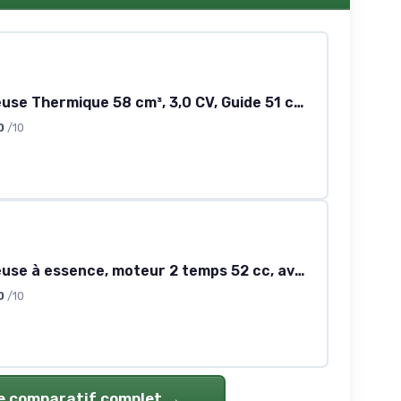
Tronçonneuse Thermique 58 cm³, 3,0 CV, Guide 51 cm, Tronçonneuse à Essence, Moteur 2 Temps, avec Huileur Automatique, pour Coupe de Bois, Élagage de Branches des Arbres
0
/10
Tronçonneuse à essence, moteur 2 temps 52 cc, avec longueur de lame de 51 cm et démarrage facile, lubrification automatique de la chaîne idéale pour le bois de chauffage, l'élagage des arbres et
0
/10
le comparatif complet →