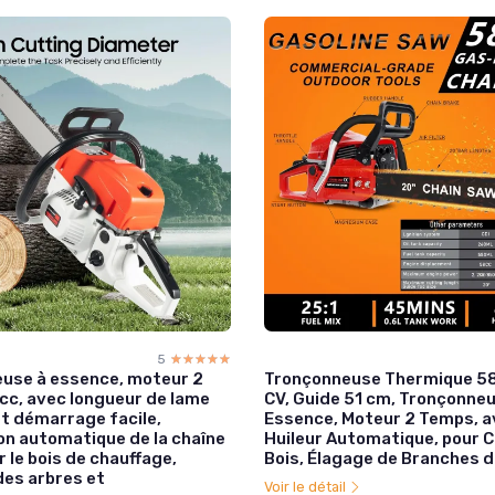
5
☆☆☆☆☆
★★★★★
use à essence, moteur 2
Tronçonneuse Thermique 58
cc, avec longueur de lame
CV, Guide 51 cm, Tronçonne
et démarrage facile,
Essence, Moteur 2 Temps, a
ion automatique de la chaîne
Huileur Automatique, pour 
r le bois de chauffage,
Bois, Élagage de Branches 
des arbres et
Voir le détail