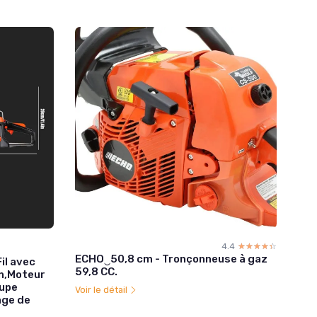
4.4
☆☆☆☆☆
★★★★★
ECHO‿50,8 cm - Tronçonneuse à gaz
il avec
59,8 CC.
n,Moteur
upe
Voir le détail
age de