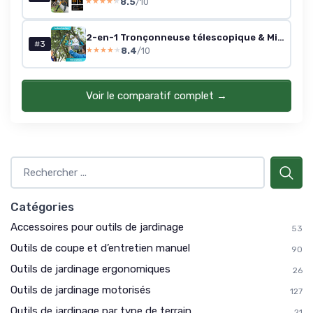
8.5
/10
★★★★★
★★★★★
2-en-1 Tronçonneuse télescopique & Mini tronçonneuse avec 2 Batteries de 4000mAh, Tronçonneuse sans Balais de 8 Pouces avec Perche, Extensible jusqu'à 15 Pieds pour Élagage des Arbres Bleu Profond
#3
8.4
/10
★★★★★
★★★★★
Voir le comparatif complet →
Catégories
Accessoires pour outils de jardinage
53
Outils de coupe et d’entretien manuel
90
Outils de jardinage ergonomiques
26
Outils de jardinage motorisés
127
Outils de jardinage par type de terrain
21