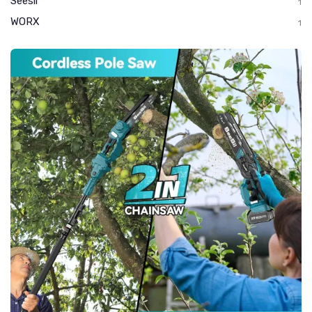
Seesii
1
WORX
1