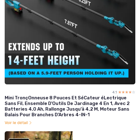
4.1
☆☆☆☆☆
★★★★★
Mini TronçOnneuse 8 Pouces Et SéCateur éLectrique
Sans Fil, Ensemble D'Outils De Jardinage 4 En 1, Avec 2
Batteries 4,0 Ah, Rallonge Jusqu'à 4,2 M, Moteur Sans
Balais Pour Branches D'Arbres 4-IN-1
Voir le détail