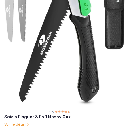
4.6
☆☆☆☆☆
★★★★★
Scie à Elaguer 3 En 1 Mossy Oak
Voir le détail