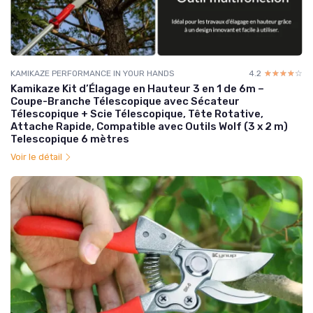
KAMIKAZE PERFORMANCE IN YOUR HANDS
4.2
☆☆☆☆☆
★★★★★
Kamikaze Kit d’Élagage en Hauteur 3 en 1 de 6m –
Coupe-Branche Télescopique avec Sécateur
Télescopique + Scie Télescopique, Tête Rotative,
Attache Rapide, Compatible avec Outils Wolf (3 x 2 m)
Telescopique 6 mètres
Voir le détail