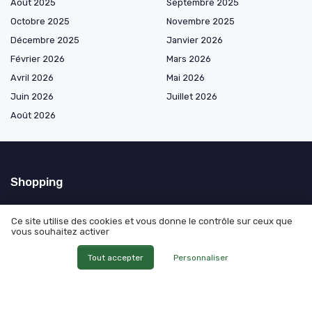
Août 2025
Septembre 2025
Octobre 2025
Novembre 2025
Décembre 2025
Janvier 2026
Février 2026
Mars 2026
Avril 2026
Mai 2026
Juin 2026
Juillet 2026
Août 2026
Shopping
Outils de jardinage motorisés
Ce site utilise des cookies et vous donne le contrôle sur ceux que
Outils de jardinage thermiques
vous souhaitez activer
Outils de coupe et d’entretien manuel
Tout accepter
Personnaliser
Outils de jardinage par usage
Outils de jardinage par type de terrain
Outils de jardinage professionnels