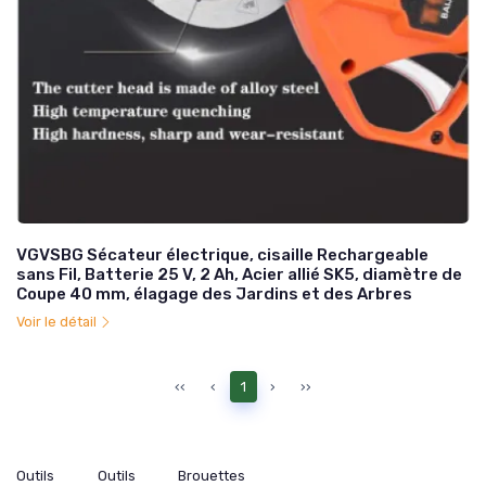
VGVSBG Sécateur électrique, cisaille Rechargeable
sans Fil, Batterie 25 V, 2 Ah, Acier allié SK5, diamètre de
Coupe 40 mm, élagage des Jardins et des Arbres
Voir le détail
‹‹
‹
1
›
››
Outils
Outils
Brouettes