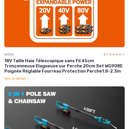
WORX
4.1
☆☆☆☆☆
★★★★★
18V Taille Haie Télescopique sans Fil 45cm
Tronçonneuse Elagueuse sur Perche 20cm Set WG908E
Poignée Réglable Fourreau Protection Perche1.8-2.3m
Voir le détail