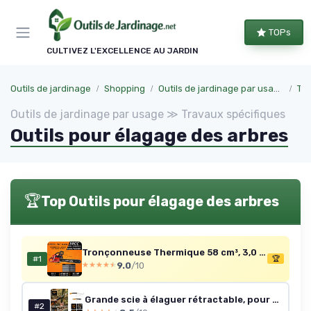
Panneau de gestion des cookies
TOPs
CULTIVEZ L'EXCELLENCE AU JARDIN
Outils de jardinage
Shopping
Outils de jardinage par usage
Tra
Outils de jardinage par usage ≫ Travaux spécifiques
Outils pour élagage des arbres
🏆
Top Outils pour élagage des arbres
Tronçonneuse Thermique 58 cm³, 3,0 CV, Guide 51 cm, Tronçonneuse à Essence, Moteur 2 Temps, avec Huileur Automatique, pour Coupe de Bois, Élagage de Branches des Arbres
#1
🏆
9.0
/10
★★★★★
★★★★★
Grande scie à élaguer rétractable, pour bois vert, Lame rétractable, Grandes dents, Coupe tirante, Longueur de lame: 25,5 cm, Acier inoxydable, Noir/Orange, Xtract, SW75, 1000614 SW 75 - Grandes dents (56 cm)
#2