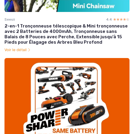
Seesii
4.4
☆☆☆☆☆
★★★★★
2-en-1 Tronçonneuse télescopique & Mini tronçonneuse
avec 2 Batteries de 4000mAh, Tronçonneuse sans
Balais de 8 Pouces avec Perche, Extensible jusqu'à 15
Pieds pour Élagage des Arbres Bleu Profond
Voir le détail