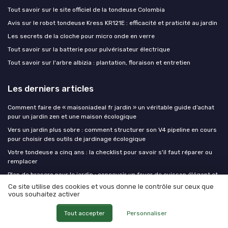
Tout savoir sur le site officiel de la tondeuse Colombia
Avis sur le robot tondeuse Kress KR121E : efficacité et praticité au jardin
Les secrets de la cloche pour micro onde en verre
Tout savoir sur la batterie pour pulvérisateur électrique
Tout savoir sur l'arbre albizia : plantation, floraison et entretien
Les derniers articles
Comment faire de « maisoniadeal fr jardin » un véritable guide d’achat
pour un jardin zen et une maison écologique
Vers un jardin plus sobre : comment structurer son V4 pipeline en cours
pour choisir des outils de jardinage écologique
Votre tondeuse a cinq ans : la checklist pour savoir s'il faut réparer ou
remplacer
Plan de brasero pour le jardin : concevoir un foyer de cuisson élégant et
durable
Ce site utilise des cookies et vous donne le contrôle sur ceux que
vous souhaitez activer
Plan de brasero pour le jardin : concevoir un foyer de cuisson élégant et
durable
Tout accepter
Personnaliser