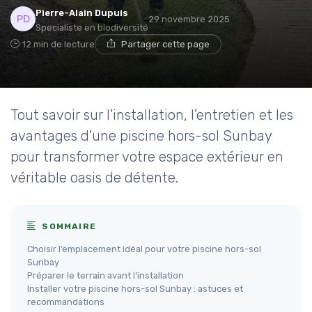
Pierre-Alain Dupuis
29 novembre 2025
Specialiste en biodiversité
12 min de lecture
Partager cette page
Tout savoir sur l'installation, l'entretien et les
avantages d'une piscine hors-sol Sunbay
pour transformer votre espace extérieur en
véritable oasis de détente.
SOMMAIRE
Choisir l’emplacement idéal pour votre piscine hors-sol
Sunbay
Préparer le terrain avant l’installation
Installer votre piscine hors-sol Sunbay : astuces et
recommandations