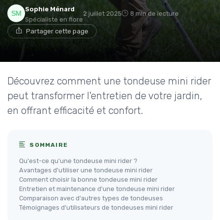
Sophie Ménard
2 juillet 2025
8 min de lecture
Spécialiste en flore
Partager cette page
Découvrez comment une tondeuse mini rider
peut transformer l'entretien de votre jardin,
en offrant efficacité et confort.
SOMMAIRE
Qu'est-ce qu'une tondeuse mini rider ?
Avantages d'utiliser une tondeuse mini rider
Comment choisir la bonne tondeuse mini rider
Entretien et maintenance d'une tondeuse mini rider
Comparaison avec d'autres types de tondeuses
Témoignages d'utilisateurs de tondeuses mini rider