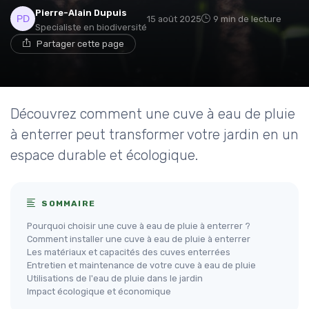
Pierre-Alain Dupuis
15 août 2025
9 min de lecture
Specialiste en biodiversité
Partager cette page
Découvrez comment une cuve à eau de pluie
à enterrer peut transformer votre jardin en un
espace durable et écologique.
SOMMAIRE
Pourquoi choisir une cuve à eau de pluie à enterrer ?
Comment installer une cuve à eau de pluie à enterrer
Les matériaux et capacités des cuves enterrées
Entretien et maintenance de votre cuve à eau de pluie
Utilisations de l'eau de pluie dans le jardin
Impact écologique et économique