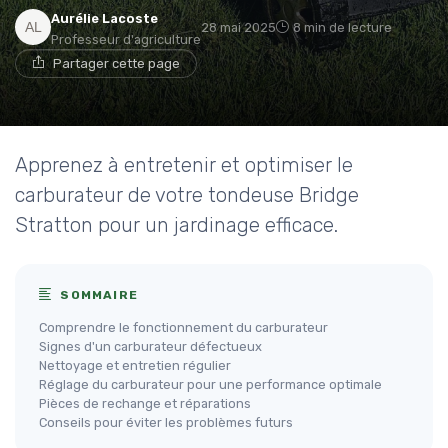
Aurélie Lacoste
28 mai 2025
8 min de lecture
Professeur d'agriculture
Partager cette page
Apprenez à entretenir et optimiser le
carburateur de votre tondeuse Bridge
Stratton pour un jardinage efficace.
SOMMAIRE
Comprendre le fonctionnement du carburateur
Signes d'un carburateur défectueux
Nettoyage et entretien régulier
Réglage du carburateur pour une performance optimale
Pièces de rechange et réparations
Conseils pour éviter les problèmes futurs