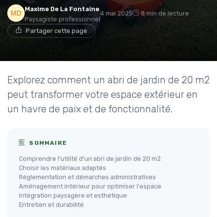
Maxime De La Fontaine
4 mai 2025
8 min de lecture
Paysagiste professionnel
Partager cette page
Explorez comment un abri de jardin de 20 m2
peut transformer votre espace extérieur en
un havre de paix et de fonctionnalité.
SOMMAIRE
Comprendre l'utilité d'un abri de jardin de 20 m2
Choisir les matériaux adaptés
Réglementation et démarches administratives
Aménagement intérieur pour optimiser l'espace
Intégration paysagère et esthétique
Entretien et durabilité