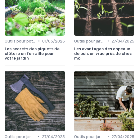
•
•
Outils pour potagers
01/05/2025
Outils pour jardinage écologique
27/04/2025
Les secrets des piquets de
Les avantages des copeaux
clôture en ferraille pour
de bois en vrac près de chez
votre jardin
moi
•
•
Outils pour jardinage écologique
27/04/2025
Outils pour jardinage urbain
27/04/2025