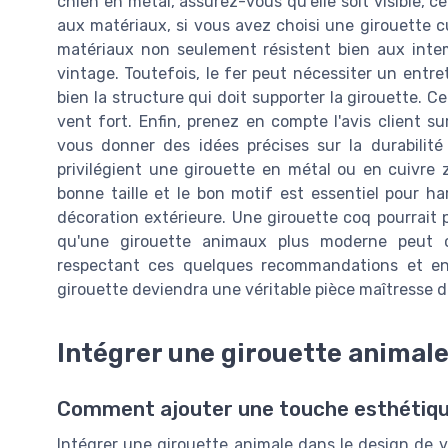
chien en métal, assurez-vous qu'elle soit visible, 
aux matériaux, si vous avez choisi une girouette c
matériaux non seulement résistent bien aux inte
vintage. Toutefois, le fer peut nécessiter un entretie
bien la structure qui doit supporter la girouette. Ce
vent fort. Enfin, prenez en compte l'avis client s
vous donner des idées précises sur la durabilité 
privilégient une girouette en métal ou en cuivre zi
bonne taille et le bon motif est essentiel pour h
décoration extérieure. Une girouette coq pourrait p
qu'une girouette animaux plus moderne peut c
respectant ces quelques recommandations et en 
girouette deviendra une véritable pièce maîtresse d
Intégrer une girouette animale
Comment ajouter une touche esthétiqu
Intégrer une girouette animale dans le design de v