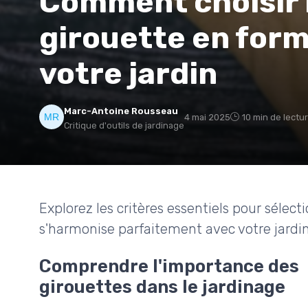
Comment choisir l
girouette en form
votre jardin
Marc-Antoine Rousseau
4 mai 2025
10 min de lectu
Critique d'outils de jardinage
Explorez les critères essentiels pour sélec
s'harmonise parfaitement avec votre jardin
Comprendre l'importance des
girouettes dans le jardinage