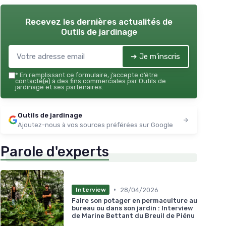
Recevez les dernières actualités de
Outils de jardinage
➔ Je m'inscris
*
En remplissant ce formulaire, j’accepte d’être
contacté(e) à des fins commerciales par Outils de
jardinage et ses partenaires.
Outils de jardinage
Ajoutez-nous à vos sources préférées sur Google
Parole d'experts
•
28/04/2026
Interview
Faire son potager en permaculture au
bureau ou dans son jardin : Interview
de Marine Bettant du Breuil de Piénu