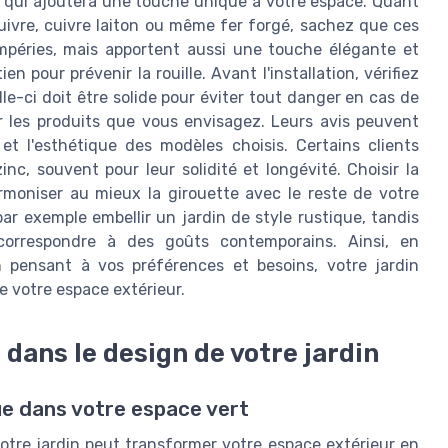
ce qui ajoutera une touche unique à votre espace. Quant
uivre, cuivre laiton ou même fer forgé, sachez que ces
mpéries, mais apportent aussi une touche élégante et
n pour prévenir la rouille. Avant l'installation, vérifiez
lle-ci doit être solide pour éviter tout danger en cas de
ur les produits que vous envisagez. Leurs avis peuvent
et l'esthétique des modèles choisis. Certains clients
nc, souvent pour leur solidité et longévité. Choisir la
armoniser au mieux la girouette avec le reste de votre
ar exemple embellir un jardin de style rustique, tandis
orrespondre à des goûts contemporains. Ainsi, en
pensant à vos préférences et besoins, votre jardin
e votre espace extérieur.
 dans le design de votre jardin
e dans votre espace vert
otre jardin peut transformer votre espace extérieur en