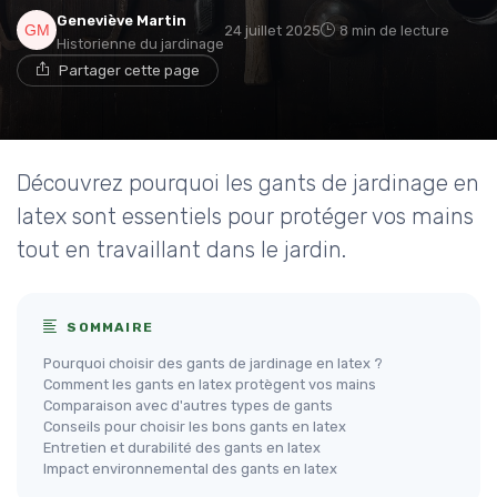
Geneviève Martin
24 juillet 2025
8 min de lecture
Historienne du jardinage
Partager cette page
Découvrez pourquoi les gants de jardinage en
latex sont essentiels pour protéger vos mains
tout en travaillant dans le jardin.
SOMMAIRE
Pourquoi choisir des gants de jardinage en latex ?
Comment les gants en latex protègent vos mains
Comparaison avec d'autres types de gants
Conseils pour choisir les bons gants en latex
Entretien et durabilité des gants en latex
Impact environnemental des gants en latex