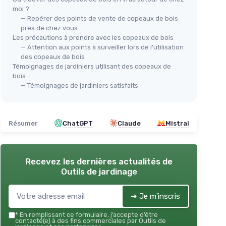
moi ?
— Repérer des points de vente de copeaux de bois
près de chez vous
Les précautions à prendre avec les copeaux de bois
— Attention aux points à surveiller lors de l'utilisation
des copeaux de bois
Témoignages de jardiniers utilisant des copeaux de
bois
— Témoignages de jardiniers satisfaits
Résumer
ChatGPT
Claude
Mistral
Recevez les dernières actualités de
Outils de jardinage
➔ Je m'inscris
*
En remplissant ce formulaire, j’accepte d’être
contacté(e) à des fins commerciales par Outils de