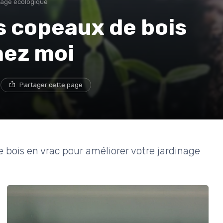
inage écologique
s copeaux de bois
hez moi
e
Partager cette page
 bois en vrac pour améliorer votre jardinage