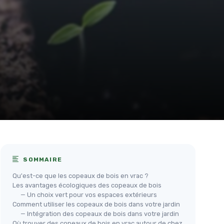
SOMMAIRE
Qu'est-ce que les copeaux de bois en vrac ?
Les avantages écologiques des copeaux de bois
— Un choix vert pour vos espaces extérieurs
Comment utiliser les copeaux de bois dans votre jardin
— Intégration des copeaux de bois dans votre jardin
Où trouver des copeaux de bois en vrac autour de chez