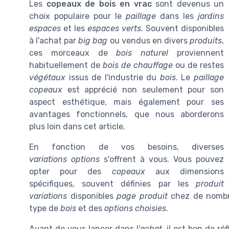
Les
copeaux de bois en vrac
sont devenus un
choix populaire pour le
paillage
dans les
jardins
espaces
et les
espaces verts
. Souvent disponibles
à l'achat par
big bag
ou vendus en divers
produits
,
ces morceaux de
bois naturel
proviennent
habituellement de
bois de chauffage
ou de restes
végétaux
issus de l'industrie du
bois
. Le
paillage
copeaux
est apprécié non seulement pour son
aspect esthétique, mais également pour ses
avantages fonctionnels, que nous aborderons
plus loin dans cet article.
En fonction de vos besoins, diverses
variations options
s'offrent à vous. Vous pouvez
opter pour des
copeaux
aux dimensions
spécifiques, souvent définies par les
produit
variations
disponibles
page produit
chez de nombre
type de
bois
et des
options choisies
.
Avant de vous lancer dans l'
achat
, il est bon de ré