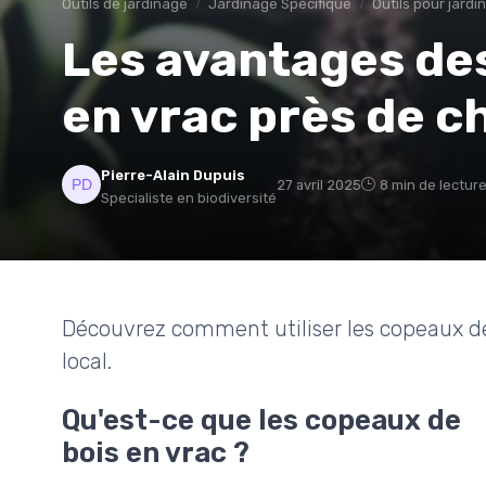
Outils de jardinage
Jardinage Spécifique
Outils pour jard
Les avantages de
en vrac près de c
Pierre-Alain Dupuis
27 avril 2025
8 min de lectur
Specialiste en biodiversité
Découvrez comment utiliser les copeaux de
local.
Qu'est-ce que les copeaux de
bois en vrac ?