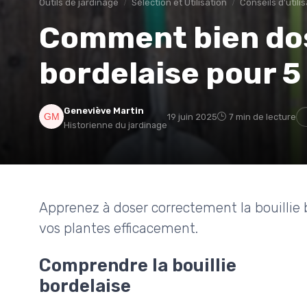
Outils de jardinage
Sélection et Utilisation
Conseils d'utili
Comment bien dose
bordelaise pour 5 
Geneviève Martin
19 juin 2025
7 min de lecture
Historienne du jardinage
Apprenez à doser correctement la bouillie b
vos plantes efficacement.
Comprendre la bouillie
bordelaise