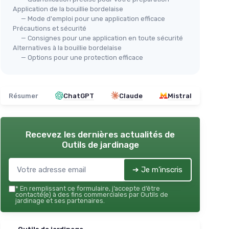
Application de la bouillie bordelaise
— Mode d'emploi pour une application efficace
Précautions et sécurité
— Consignes pour une application en toute sécurité
Alternatives à la bouillie bordelaise
— Options pour une protection efficace
Résumer
ChatGPT
Claude
Mistral
Recevez les dernières actualités de
Outils de jardinage
➔ Je m'inscris
*
En remplissant ce formulaire, j’accepte d’être
contacté(e) à des fins commerciales par Outils de
jardinage et ses partenaires.