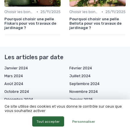
•
•
Choisir les bons outils
25/11/2025
Choisir les bons outils
25/11/2025
Pourquoi choisir une pelle
Pourquoi choisir une pelle
Fiskars pour vos travaux de
Bellota pour vos travaux de
jardinage ?
jardinage ?
Les articles par date
Janvier 2024
Février 2024
Mars 2024
Juillet 2024
Août 2024
Septembre 2024
Octobre 2024
Novembre 2024
Décembre 2024
Janvier 2025
Ce site utilise des cookies et vous donne le contrôle sur ceux que
Février 2025
Mars 2025
vous souhaitez activer
Avril 2025
Mai 2025
Tout accepter
Personnaliser
Juin 2025
Juillet 2025