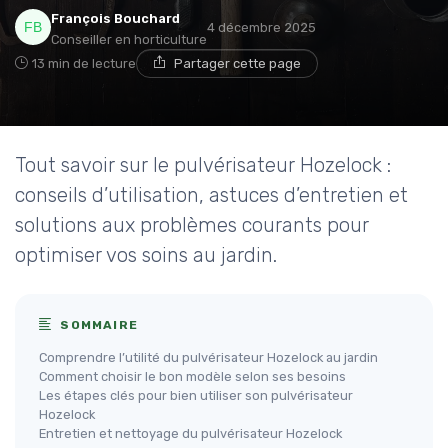
François Bouchard
4 décembre 2025
Conseiller en horticulture
13 min de lecture
Partager cette page
Tout savoir sur le pulvérisateur Hozelock :
conseils d’utilisation, astuces d’entretien et
solutions aux problèmes courants pour
optimiser vos soins au jardin.
SOMMAIRE
Comprendre l’utilité du pulvérisateur Hozelock au jardin
Comment choisir le bon modèle selon ses besoins
Les étapes clés pour bien utiliser son pulvérisateur
Hozelock
Entretien et nettoyage du pulvérisateur Hozelock