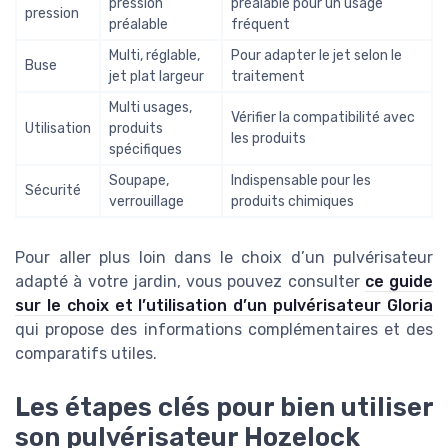
pression
préalable pour un usage
pression
préalable
fréquent
Multi, réglable,
Pour adapter le jet selon le
Buse
jet plat largeur
traitement
Multi usages,
Vérifier la compatibilité avec
Utilisation
produits
les produits
spécifiques
Soupape,
Indispensable pour les
Sécurité
verrouillage
produits chimiques
Pour aller plus loin dans le choix d’un pulvérisateur
adapté à votre jardin, vous pouvez consulter
ce guide
sur le choix et l’utilisation d’un pulvérisateur Gloria
qui propose des informations complémentaires et des
comparatifs utiles.
Les étapes clés pour bien utiliser
son pulvérisateur Hozelock