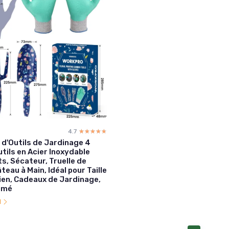
4.7
☆☆☆☆☆
★★★★★
d'Outils de Jardinage 4
utils en Acier Inoxydable
s, Sécateur, Truelle de
teau à Main, Idéal pour Taille
ien, Cadeaux de Jardinage,
imé
l