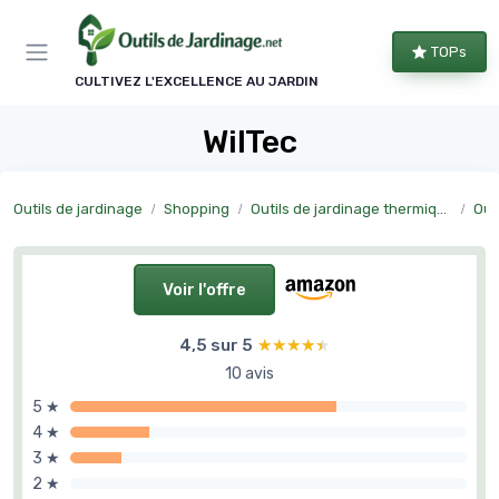
Panneau de gestion des cookies
TOPs
CULTIVEZ L'EXCELLENCE AU JARDIN
WilTec
Outils de jardinage
Shopping
Outils de jardinage thermiques
Out
Voir l'offre
4,5 sur 5
★★★★★
★★★★★
10 avis
5 ★
4 ★
3 ★
2 ★