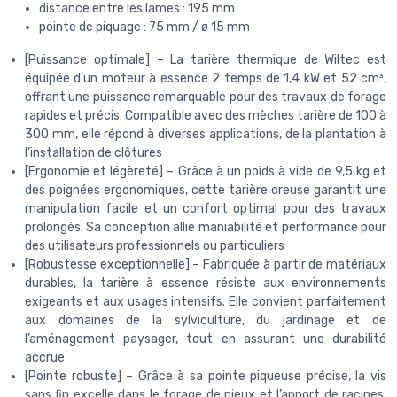
distance entre les lames : 195 mm
pointe de piquage : 75 mm / ø 15 mm
[Puissance optimale] – La tarière thermique de Wiltec est
équipée d’un moteur à essence 2 temps de 1,4 kW et 52 cm³,
offrant une puissance remarquable pour des travaux de forage
rapides et précis. Compatible avec des mèches tarière de 100 à
300 mm, elle répond à diverses applications, de la plantation à
l’installation de clôtures
[Ergonomie et légèreté] – Grâce à un poids à vide de 9,5 kg et
des poignées ergonomiques, cette tarière creuse garantit une
manipulation facile et un confort optimal pour des travaux
prolongés. Sa conception allie maniabilité et performance pour
des utilisateurs professionnels ou particuliers
[Robustesse exceptionnelle] – Fabriquée à partir de matériaux
durables, la tarière à essence résiste aux environnements
exigeants et aux usages intensifs. Elle convient parfaitement
aux domaines de la sylviculture, du jardinage et de
l’aménagement paysager, tout en assurant une durabilité
accrue
[Pointe robuste] – Grâce à sa pointe piqueuse précise, la vis
sans fin excelle dans le forage de pieux et l’apport de racines,