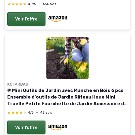
★★★★★
★★★★★
4,7/5
—
454 avis
Voir l'offre
KOTARBAU
® Mini Outils de Jardin avec Manche en Bois 6 pcs
Ensemble d'outils de Jardin Râteau Houe Mini
Truelle Petite Fourchette de Jardin Accessoire de
Jardinage Accessoires de Plantation
★★★★★
★★★★★
4/5
—
42 avis
Voir l'offre