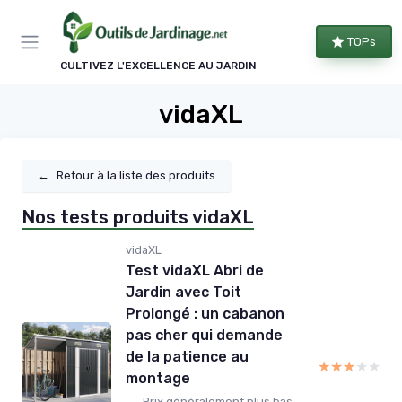
Panneau de gestion des cookies
TOPs
CULTIVEZ L'EXCELLENCE AU JARDIN
vidaXL
←
Retour à la liste des produits
Nos tests produits vidaXL
vidaXL
Test vidaXL Abri de
Jardin avec Toit
Prolongé : un cabanon
pas cher qui demande
de la patience au
★★★★★
★★★★★
montage
Prix généralement plus bas