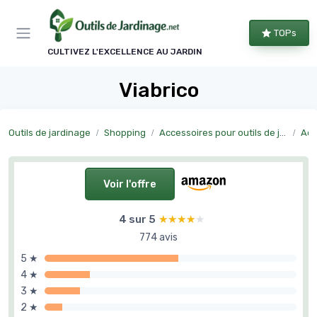
Panneau de gestion des cookies
TOPs
CULTIVEZ L'EXCELLENCE AU JARDIN
Viabrico
Outils de jardinage
Shopping
Accessoires pour outils de jardinage
Acc
Voir l'offre
4 sur 5
★★★★★
★★★★★
774 avis
5 ★
4 ★
3 ★
2 ★