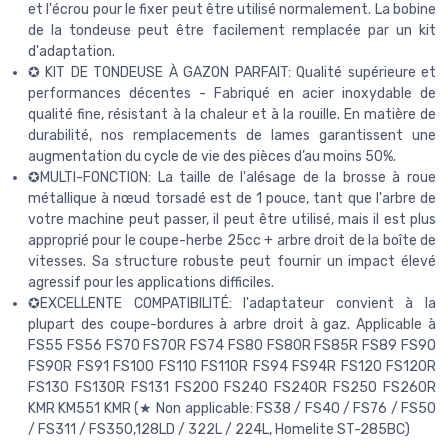
et l'écrou pour le fixer peut être utilisé normalement. La bobine
de la tondeuse peut être facilement remplacée par un kit
d'adaptation.
✪ KIT DE TONDEUSE À GAZON PARFAIT: Qualité supérieure et
performances décentes - Fabriqué en acier inoxydable de
qualité fine, résistant à la chaleur et à la rouille. En matière de
durabilité, nos remplacements de lames garantissent une
augmentation du cycle de vie des pièces d’au moins 50%.
✪MULTI-FONCTION: La taille de l'alésage de la brosse à roue
métallique à nœud torsadé est de 1 pouce, tant que l'arbre de
votre machine peut passer, il peut être utilisé, mais il est plus
approprié pour le coupe-herbe 25cc + arbre droit de la boîte de
vitesses. Sa structure robuste peut fournir un impact élevé
agressif pour les applications difficiles.
✪EXCELLENTE COMPATIBILITÉ: l'adaptateur convient à la
plupart des coupe-bordures à arbre droit à gaz. Applicable à
FS55 FS56 FS70 FS70R FS74 FS80 FS80R FS85R FS89 FS90
FS90R FS91 FS100 FS110 FS110R FS94 FS94R FS120 FS120R
FS130 FS130R FS131 FS200 FS240 FS240R FS250 FS260R
KMR KM551 KMR (★ Non applicable: FS38 / FS40 / FS76 / FS50
/ FS311 / FS350,128LD / 322L / 224L, Homelite ST-285BC)