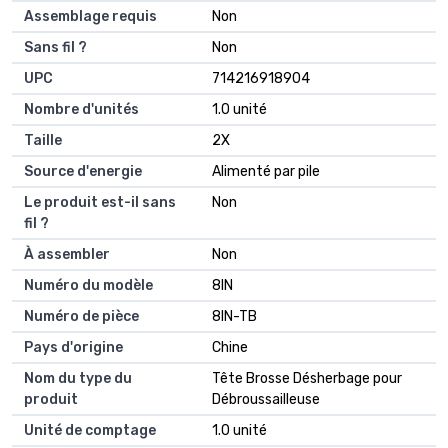
Assemblage requis
Non
Sans fil ?
Non
UPC
714216918904
Nombre d'unités
1.0 unité
Taille
2X
Source d'energie
Alimenté par pile
Le produit est-il sans
Non
fil ?
À assembler
Non
Numéro du modèle
8IN
Numéro de pièce
8IN-TB
Pays d'origine
Chine
Nom du type du
Tête Brosse Désherbage pour
produit
Débroussailleuse
Unité de comptage
1.0 unité