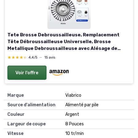
Tete Brosse Debroussailleuse, Remplacement
Tête Débroussailleuse Universelle, Brosse
Metallique Debroussailleuse avec Alésage de
25.4mm, Brosse de Desherbage Coupe-Bordure, 8
★★★★★
★★★★★
4,4/5
—
15 avis
Pouces, 200 mm
Voir l'offre
Marque
Viabrico
Source d'alimentation
Alimenté par pile
Couleur
Argent
Largeur de coupe
8 Pouces
Vitesse
10 tr/min