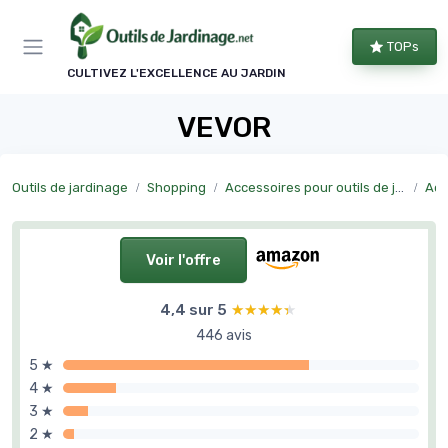
Panneau de gestion des cookies
TOPs
CULTIVEZ L'EXCELLENCE AU JARDIN
VEVOR
Outils de jardinage
Shopping
Accessoires pour outils de jardinage
Acc
Voir l'offre
4,4 sur 5
★★★★★
★★★★★
446 avis
5 ★
4 ★
3 ★
2 ★