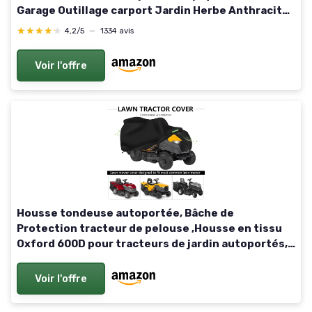
Garage Outillage carport Jardin Herbe Anthracite
86x100x63cm Anthracite
★★★★★
★★★★★
4,2/5
—
1334 avis
Voir l'offre
Housse tondeuse autoportée, Bâche de
Protection tracteur de pelouse ,Housse en tissu
Oxford 600D pour tracteurs de jardin autoportés,
imperméable et résistante aux UV
(183*137*117CM)
Voir l'offre