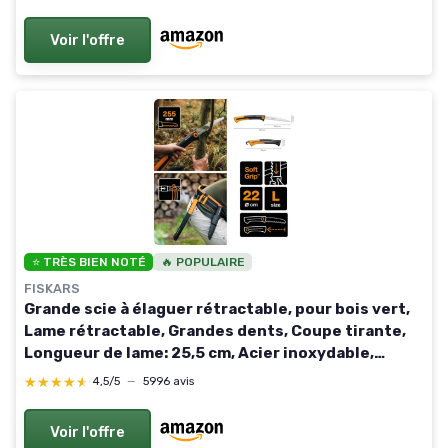
Palmiers Arbustes(Bleu)
Voir l'offre
⭐ TRÈS BIEN NOTÉ
🔥 POPULAIRE
FISKARS
Grande scie à élaguer rétractable, pour bois vert,
Lame rétractable, Grandes dents, Coupe tirante,
Longueur de lame: 25,5 cm, Acier inoxydable,
Noir/Orange, Xtract, SW75, 1000614 SW 75 -
★★★★★
★★★★★
4,5/5
—
5996 avis
Grandes dents (56 cm)
Voir l'offre