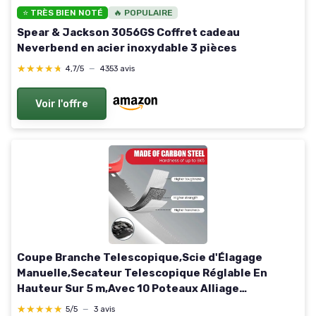
⭐ TRÈS BIEN NOTÉ
🔥 POPULAIRE
Spear & Jackson 3056GS Coffret cadeau
Neverbend en acier inoxydable 3 pièces
★★★★★
★★★★★
4,7/5
—
4353 avis
Voir l'offre
Coupe Branche Telescopique,Scie d'Élagage
Manuelle,Secateur Telescopique Réglable En
Hauteur Sur 5 m,Avec 10 Poteaux Alliage
Aluminium Pour Élagage Coupe Branches Hautes
★★★★★
★★★★★
5/5
—
3 avis