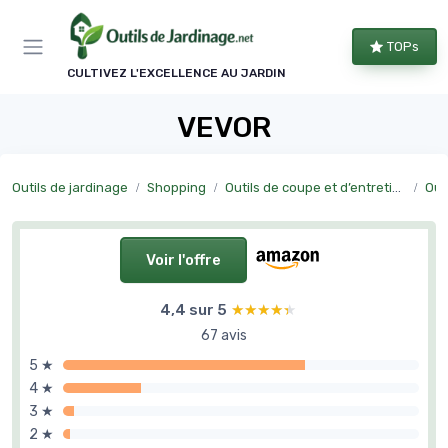
Panneau de gestion des cookies
TOPs
CULTIVEZ L'EXCELLENCE AU JARDIN
VEVOR
Outils de jardinage
Shopping
Outils de coupe et d’entretien manuel
Out
Voir l'offre
4,4 sur 5
★★★★★
★★★★★
67 avis
5 ★
4 ★
3 ★
2 ★