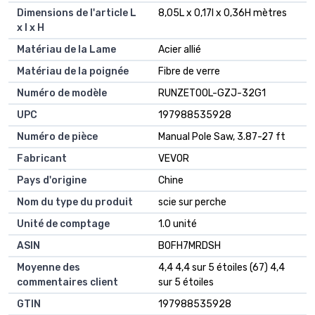
Dimensions de l'article L
8,05L x 0,17l x 0,36H mètres
x l x H
Matériau de la Lame
Acier allié
Matériau de la poignée
Fibre de verre
Numéro de modèle
RUNZETOOL-GZJ-32G1
UPC
197988535928
Numéro de pièce
Manual Pole Saw, 3.87-27 ft
Fabricant
VEVOR
Pays d'origine
Chine
Nom du type du produit
scie sur perche
Unité de comptage
1.0 unité
ASIN
B0FH7MRDSH
Moyenne des
4,4 4,4 sur 5 étoiles (67) 4,4
commentaires client
sur 5 étoiles
GTIN
197988535928