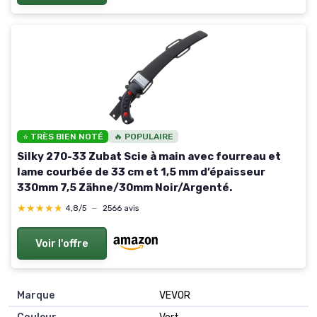
⭐ TRÈS BIEN NOTÉ
🔥 POPULAIRE
Silky 270-33 Zubat Scie à main avec fourreau et
lame courbée de 33 cm et 1,5 mm d’épaisseur
330mm 7,5 Zähne/30mm Noir/Argenté.
★★★★★
★★★★★
4,8/5
—
2566 avis
Voir l'offre
Marque
VEVOR