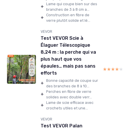
Lame qui coupe bien sur des
+
branches de 3 à 8 cm a...
Construction en fibre de
+
verre plutôt solide et lé...
VEVOR
Test VEVOR Scie à
Élaguer Télescopique
8,24 m : la perche qui va
plus haut que vos
épaules… mais pas sans
★★★★★
★★★★★
efforts
Bonne capacité de coupe sur
+
des branches de 8 à 10...
Perches en fibre de verre
+
solides avec double verr...
Lame de scie efficace avec
+
crochets utiles et une...
VEVOR
Test VEVOR Palan