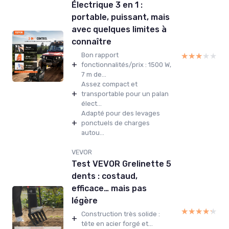
Électrique 3 en 1 :
portable, puissant, mais
avec quelques limites à
connaître
★★★★★
★★★★★
Bon rapport
+
fonctionnalités/prix : 1500 W,
7 m de...
Assez compact et
+
transportable pour un palan
élect...
Adapté pour des levages
+
ponctuels de charges
autou...
VEVOR
Test VEVOR Grelinette 5
dents : costaud,
efficace… mais pas
légère
★★★★★
★★★★★
Construction très solide :
+
tête en acier forgé et...