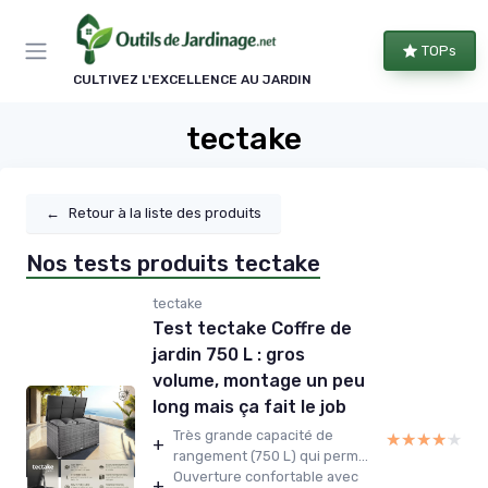
Panneau de gestion des cookies
TOPs
CULTIVEZ L'EXCELLENCE AU JARDIN
tectake
←
Retour à la liste des produits
Nos tests produits tectake
tectake
Test tectake Coffre de
jardin 750 L : gros
volume, montage un peu
long mais ça fait le job
Très grande capacité de
★★★★★
★★★★★
+
rangement (750 L) qui perm...
Ouverture confortable avec
+