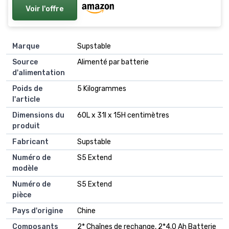
Haie
Voir l'offre
Marque
Supstable
Source
Alimenté par batterie
d'alimentation
Poids de
5 Kilogrammes
l'article
Dimensions du
60L x 31l x 15H centimètres
produit
Fabricant
Supstable
Numéro de
S5 Extend
modèle
Numéro de
S5 Extend
pièce
Pays d'origine
Chine
Composants
2* Chaînes de rechange, 2*4.0 Ah Batterie