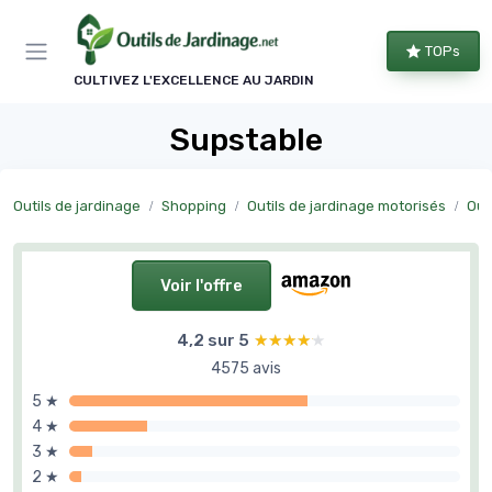
Panneau de gestion des cookies
TOPs
CULTIVEZ L'EXCELLENCE AU JARDIN
Supstable
Outils de jardinage
Shopping
Outils de jardinage motorisés
Out
Voir l'offre
4,2 sur 5
★★★★★
★★★★★
4575 avis
5 ★
4 ★
3 ★
2 ★