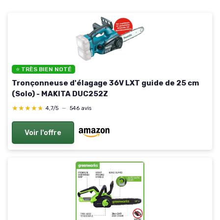
⭐ TRÈS BIEN NOTÉ
Tronçonneuse d'élagage 36V LXT guide de 25 cm
(Solo) - MAKITA DUC252Z
★★★★★
★★★★★
4,7/5
—
546 avis
Voir l'offre