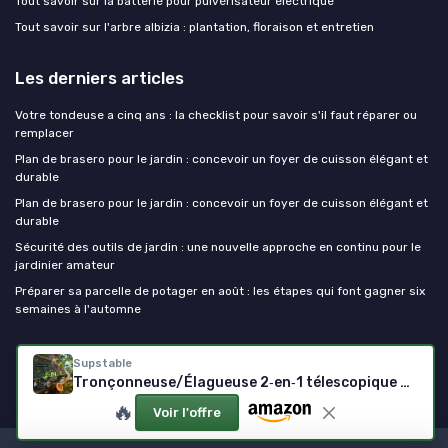
Tout savoir sur la batterie pour pulvérisateur électrique
Tout savoir sur l'arbre albizia : plantation, floraison et entretien
Les derniers articles
Votre tondeuse a cinq ans : la checklist pour savoir s'il faut réparer ou
remplacer
Plan de brasero pour le jardin : concevoir un foyer de cuisson élégant et
durable
Plan de brasero pour le jardin : concevoir un foyer de cuisson élégant et
durable
Sécurité des outils de jardin : une nouvelle approche en continu pour le
jardinier amateur
Préparer sa parcelle de potager en août : les étapes qui font gagner six
semaines à l'automne
Outils de jardinage
Supstable
Tronçonneuse/Élagueuse 2‑en‑1 télescopique 8 pouces — 4,8 m — Batterie 8000 mAh
🔥
Voir l'offre