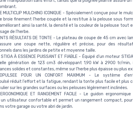
ne manipulation sans effort, tandis que la poignée pliante assure u
ombrant.
 MULTICLIP MULCHING ICONIQUE - Spécialement conçue pour le mulc
 broie finement l'herbe coupée et la restitue à la pelouse sous form
 améliorant ainsi la santé, la densité et la couleur de la pelouse tout 
sage de l'herbe.
NTS RÉSULTATS DE TONTE - Le plateau de coupe de 45 cm avec lame
assure une coupe nette, régulière et précise, pour des résultat
onnels dans les jardins de petite et moyenne taille.
STIGA À ESSENCE PUISSANT ET FIABLE - Équipé d'un moteur STIGA
elle génération de 123 cm3 développant 1,90 kW à 2900 tr/min, i
nces solides et constantes, même sur l'herbe plus épaisse ou plus ex
OPULSEE POUR UN CONFORT MAXIMUM - Le système d'ent
ulsé réduit l'effort et la fatigue, rendant la tonte plus facile et plus 
culier sur les grandes surfaces ou les pelouses légèrement inclinées.
ERGONOMIQUE ET RANGEMENT FACILE - Le guidon ergonomique 
 un utilisateur confortable et permet un rangement compact, pour
ns votre garage ou votre abri de jardin.