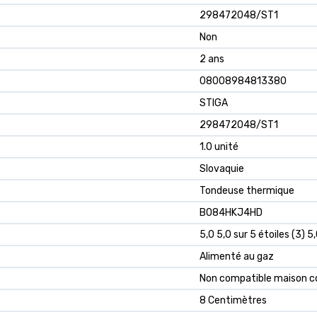
298472048/ST1
Non
2 ans
08008984813380
STIGA
298472048/ST1
1.0 unité
Slovaquie
Tondeuse thermique
B084HKJ4HD
5,0 5,0 sur 5 étoiles (3) 5
Alimenté au gaz
Non compatible maison 
8 Centimètres