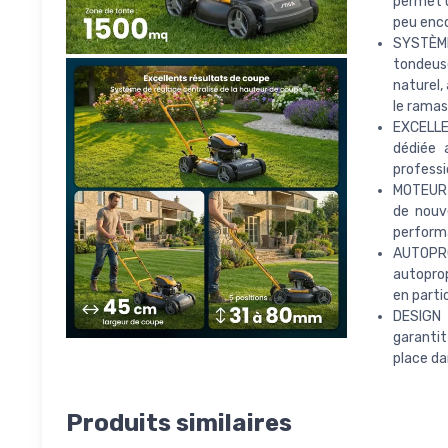
permet u
peu enc
SYSTÈME
tondeuse
naturel,
le ramas
EXCELLE
dédiée 
professi
MOTEUR 
de nouv
performa
AUTOPR
autoprop
en parti
DESIGN 
garantit
place da
Produits similaires