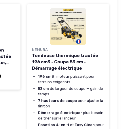
on
NEMURA
Tondeuse thermique tractée
actée
196 cm3 - Coupe 53 cm -
ue,
Démarrage électrique
＋
196 cm3
: moteur puissant pour
ction
terrains exigeants
re, bac
＋
53 cm
de largeur de coupe — gain de
temps
＋
7 hauteurs de coupe
pour ajuster la
finition
＋
Démarrage électrique
: plus besoin
de tirer sur le lanceur
＋
Fonction 4-en-1
et
Easy Clean
pour