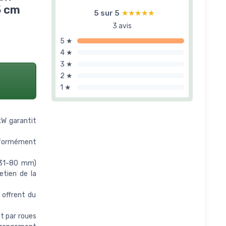
5 cm
5 sur 5
★★★★★
★★★★★
3 avis
5 ★
4 ★
3 ★
2 ★
1 ★
W garantit
iformément
(31-80 mm)
etien de la
offrent du
 par roues