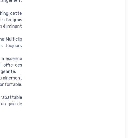
n rangement
hing, cette
e d'engrais
en éliminant
 Multiclip
s toujours
 à essence
l offre des
igeante.
raînement
confortable,
rabattable
 un gain de