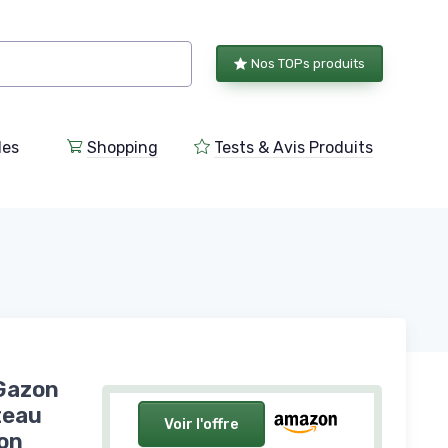
Nos TOPs produits
les
Shopping
Tests & Avis Produits
 Gazon
teau
Voir l'offre
on