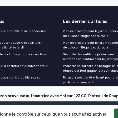
lus
Les derniers articles
r le site officiel de la tondeuse
Plan de brasero pour le jardin : conc
de cuisson élégant et durable
obot tondeuse Kress KR121E :
Plan de brasero pour le jardin : conc
praticité au jardin
de cuisson élégant et durable
de la cloche pour micro onde en
Sécurité des outils de jardin : une n
approche en continu pour le jardini
ur la batterie pour pulvérisateur
Préparer sa parcelle de potager en a
étapes qui font gagner six semaine
ouge : un fruit délicieux et
Parasol rond : l’allié élégant pour pr
jardinier et son jardin
Mentions légales
Politique de confidentialité
 donne le contrôle sur ceux que vous souhaitez activer
© Outils de jardinage 2026