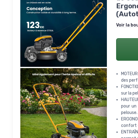
Ergono
(Autot
Voir la bo
MOTEUR 
des perf
FONCTIO
sur la p
HAUTEUR
pour un 
pelouse.
ERGONOM
confort 
ENTRAÎN