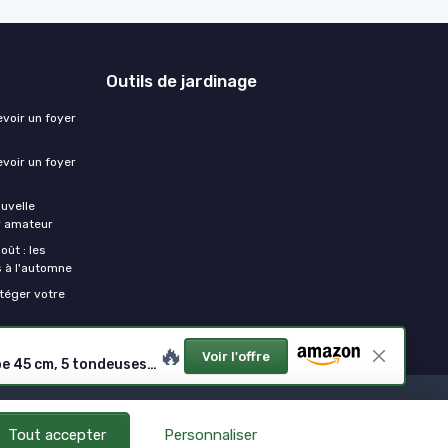
Outils de jardinage
evoir un foyer
evoir un foyer
ouvelle
er amateur
oût : les
s à l'automne
otéger votre
🔥
Voir l'offre
Multiclip 47 S Tondeuse à Essence, Tondeuse à Gazon broyeuse automotrice avec Moteur 123 CC, Plateau de Coupe 45 cm, 5 tondeuses Thermiques, Guidon Ergonomique Rabattable - Largeur de Coupe 45 cm (Autotractée)
Tout accepter
Personnaliser