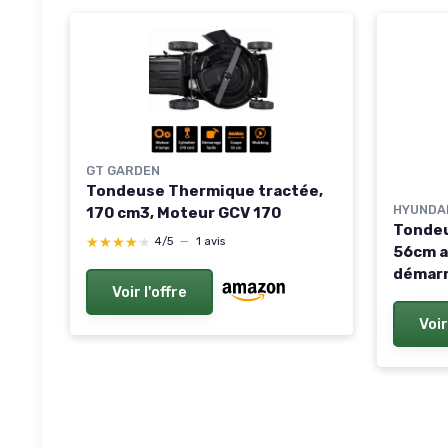
GT GARDEN
Tondeuse Thermique tractée,
HYUNDA
170 cm3, Moteur GCV 170
Tondeu
★★★★★
★★★★★
4/5
—
1 avis
56cm a
démarr
Voir l'offre
4-Temp
éjectio
Voir
Coupe 