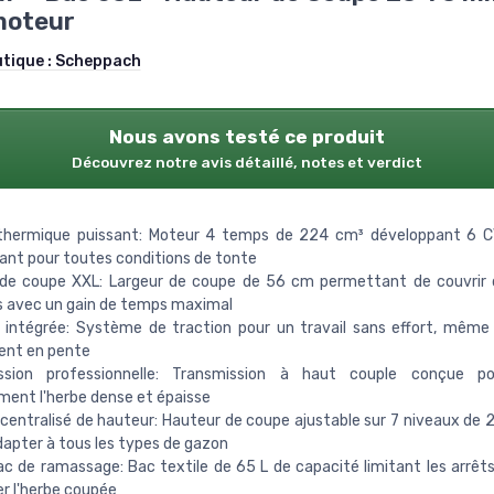
moteur
utique :
Scheppach
Nous avons testé ce produit
Découvrez notre avis détaillé, notes et verdict
thermique puissant: Moteur 4 temps de 224 cm³ développant 6 CV,
nt pour toutes conditions de tonte
 de coupe XXL: Largeur de coupe de 56 cm permettant de couvrir 
s avec un gain de temps maximal
 intégrée: Système de traction pour un travail sans effort, même 
ent en pente
ssion professionnelle: Transmission à haut couple conçue p
ment l'herbe dense et épaisse
centralisé de hauteur: Hauteur de coupe ajustable sur 7 niveaux de
dapter à tous les types de gazon
c de ramassage: Bac textile de 65 L de capacité limitant les arrêt
er l'herbe coupée