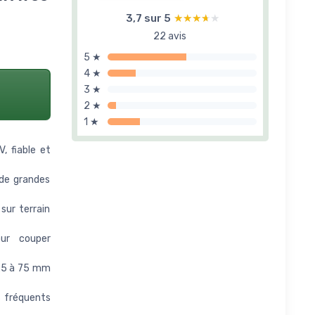
3,7 sur 5
★★★★★
★★★★★
22 avis
5 ★
4 ★
3 ★
2 ★
1 ★
 fiable et
de grandes
sur terrain
our couper
 25 à 75 mm
s fréquents