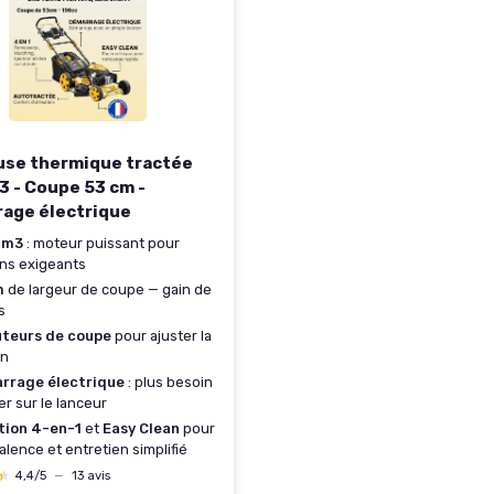
se thermique tractée
3 - Coupe 53 cm -
age électrique
cm3
: moteur puissant pour
ins exigeants
m
de largeur de coupe — gain de
s
uteurs de coupe
pour ajuster la
on
rrage électrique
: plus besoin
rer sur le lanceur
tion 4-en-1
et
Easy Clean
pour
alence et entretien simplifié
★
★
4,4/5
—
13 avis