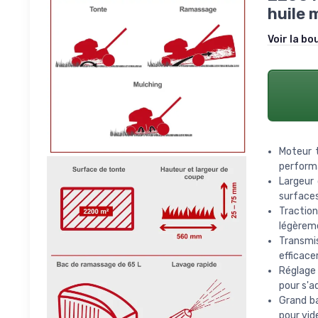
huile 
Voir la bo
Moteur 
performa
Largeur
surface
Traction
légèrem
Transmi
efficace
Réglage 
pour s'a
Grand ba
pour vid