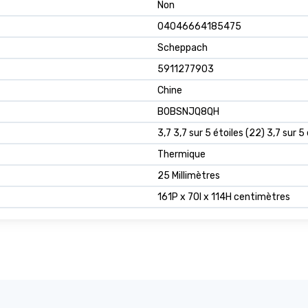
Non
04046664185475
Scheppach
5911277903
Chine
B0BSNJQ8QH
3,7 3,7 sur 5 étoiles (22) 3,7 sur 5
Thermique
25 Millimètres
161P x 70l x 114H centimètres