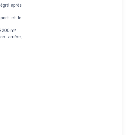
tégré après
sport et le
 2200 m²
on arrière,