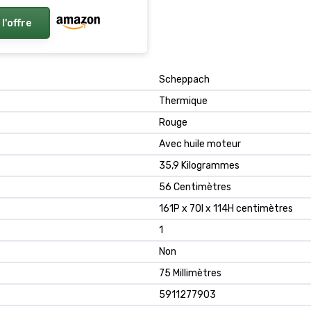
 l'offre
Scheppach
Thermique
Rouge
Avec huile moteur
35,9 Kilogrammes
56 Centimètres
161P x 70l x 114H centimètres
1
Non
75 Millimètres
5911277903