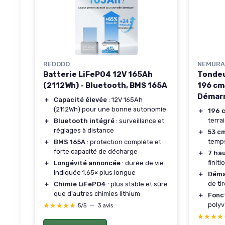
REDODO
NEMURA
Batterie LiFePO4 12V 165Ah
Tondeu
(2112Wh) - Bluetooth, BMS 165A
196 cm
Démarr
＋
Capacité élevée
: 12V 165Ah
(2112Wh) pour une bonne autonomie
＋
196 
terra
＋
Bluetooth intégré
: surveillance et
réglages à distance
＋
53 c
temp
＋
BMS 165A
: protection complète et
forte capacité de décharge
＋
7 ha
finiti
＋
Longévité annoncée
: durée de vie
indiquée 1,65× plus longue
＋
Déma
de ti
＋
Chimie LiFePO4
: plus stable et sûre
que d'autres chimies lithium
＋
Fonc
polyv
★★★★★
★★★★★
5/5
—
3 avis
★★★★
★★★★