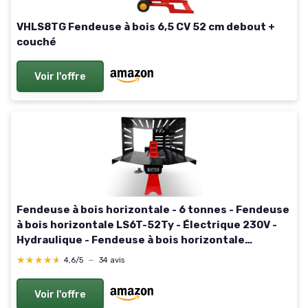
VHLS8TG Fendeuse à bois 6,5 CV 52 cm debout +
couché
Voir l'offre
Fendeuse à bois horizontale - 6 tonnes - Fendeuse
à bois horizontale LS6T-52Ty - Électrique 230V -
Hydraulique - Fendeuse à bois horizontale
Premium - CROSSFER® (6 tonnes (230V)) 6 tonnes
★★★★★
★★★★★
4,6/5
—
34 avis
(230 V)
Voir l'offre