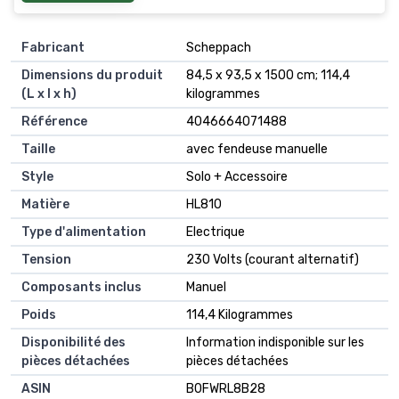
Fabricant
‎Scheppach
Dimensions du produit
‎84,5 x 93,5 x 1500 cm; 114,4
(L x l x h)
kilogrammes
Référence
‎4046664071488
Taille
‎avec fendeuse manuelle
Style
‎Solo + Accessoire
Matière
‎HL810
Type d'alimentation
‎Electrique
Tension
‎230 Volts (courant alternatif)
Composants inclus
‎Manuel
Poids
‎114,4 Kilogrammes
Disponibilité des
‎Information indisponible sur les
pièces détachées
pièces détachées
ASIN
B0FWRL8B28