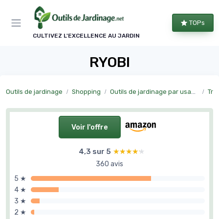
Panneau de gestion des cookies
TOPs
CULTIVEZ L'EXCELLENCE AU JARDIN
RYOBI
Outils de jardinage
Shopping
Outils de jardinage par usage
Tra
Voir l'offre
4,3 sur 5
★★★★★
★★★★★
360 avis
5 ★
4 ★
3 ★
2 ★