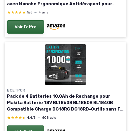
avec Manche Ergonomique Antidérapant pour
Jardin, Terrasse, Désherbage, Aération du Sol et
★★★★★
★★★★★
5/5
—
4 avis
Binage
Voir l'offre
BOETPCR
Pack de 4 Batteries 10.0Ah de Rechange pour
Makita Batterie 18V BL1860B BL1850B BL1840B
Compatible Charge DC18RC DC18RD-Outils sans Fil
LXT DHP485 DTD154 DHS68 -Haute Autonomie
★★★★★
★★★★★
4,4/5
—
608 avis
pour Chantier/Jardin Blanc-Noir