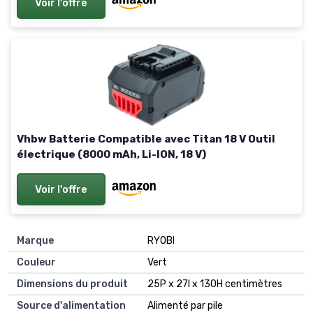
Voir l'offre
Vhbw Batterie Compatible avec Titan 18 V Outil
électrique (8000 mAh, Li-ION, 18 V)
Voir l'offre
Marque
RYOBI
Couleur
Vert
Dimensions du produit
25P x 27l x 130H centimètres
Source d'alimentation
Alimenté par pile