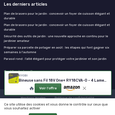
Les derniers articles
Plan de brasero pour le jardin : concevoir un foyer de cuisson élégant et
durable
Plan de brasero pour le jardin : concevoir un foyer de cuisson élégant et
durable
Sécurité des outils de jardin : une nouvelle approche en continu pour le
jardinier amateur
Préparer sa parcelle de potager en août : les étapes qui font gagner six
semaines à l'automne
Parasol rond : l’allié élégant pour protéger votre jardinier et son jardin
Outils de jardinage
RYOBI
Bineuse sans Fil 18V One+ RY18CVA-0 – 4 Lames Acier, Largeur Ø20cm, Hauteur Adaptable, Idéale pour Petits Massifs et Potagers – Batterie Non Incluse ONE+ 18V - 20 cm
🔥
Voir l'offre
Mentions légales
Politique de confidentialité
Ce site utilise des cookies et vous donne le contrôle sur ceux que
© Outils de jardinage 2026
vous souhaitez activer