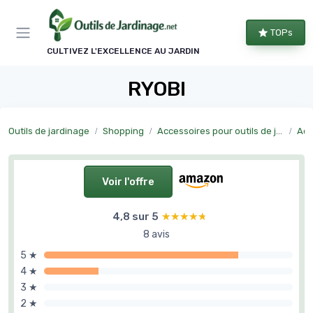
Panneau de gestion des cookies
TOPs
CULTIVEZ L'EXCELLENCE AU JARDIN
RYOBI
Outils de jardinage
Shopping
Accessoires pour outils de jardinage
Acc
Voir l'offre
4,8 sur 5
★★★★★
★★★★★
8 avis
5 ★
4 ★
3 ★
2 ★