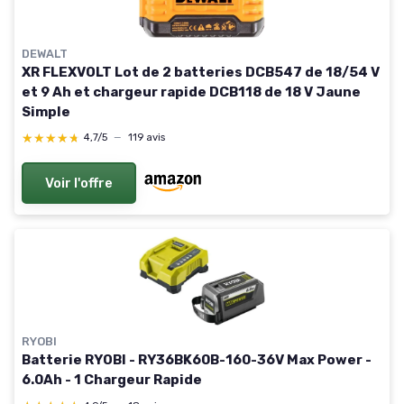
DEWALT
XR FLEXVOLT Lot de 2 batteries DCB547 de 18/54 V
et 9 Ah et chargeur rapide DCB118 de 18 V Jaune
Simple
★★★★★
★★★★★
4,7/5
—
119 avis
Voir l'offre
RYOBI
Batterie RYOBI - RY36BK60B-160-36V Max Power -
6.0Ah - 1 Chargeur Rapide