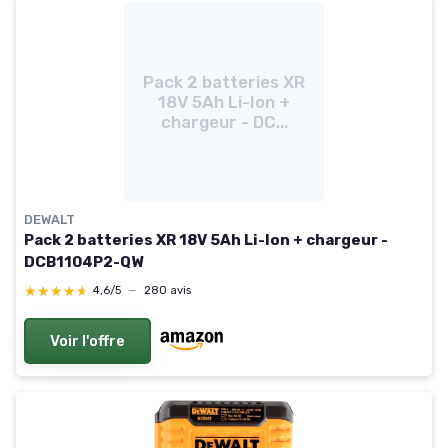
Pack 2 batteries XR
18V 5Ah Li-Ion +
chargeur - DC...
DEWALT
Pack 2 batteries XR 18V 5Ah Li-Ion + chargeur -
DCB1104P2-QW
★★★★★
★★★★★
4,6/5
—
280 avis
Voir l'offre