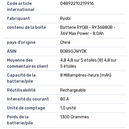
Code article
04892210219916
international
fabriquant
Ryobi
contenu de la boîte
Batterie RYOBI - RY36B80B -
36V Max Power - 8.0Ah
pays d'origine
Chine
ASIN
B0BSGJWYDK
Moyenne des
4,8 4,8 sur 5 étoiles (8) 4,8 sur
commentaires client
5 étoiles
Capacité de la
8 Milliampères-heure (mAh)
batterie/pile
Réutilisabilité
Rechargeable
Intensité du courant
80 A
Unité de comptage
1.0 unité
Poids de la
1300 Grammes
batterie/pile