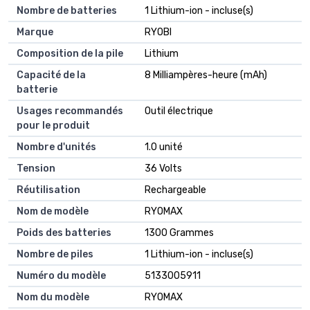
Nombre de batteries
1 Lithium-ion - incluse(s)
Marque
RYOBI
Composition de la pile
Lithium
Capacité de la
8 Milliampères-heure (mAh)
batterie
Usages recommandés
Outil électrique
pour le produit
Nombre d'unités
1.0 unité
Tension
36 Volts
Réutilisation
Rechargeable
Nom de modèle
RYOMAX
Poids des batteries
1300 Grammes
Nombre de piles
1 Lithium-ion - incluse(s)
Numéro du modèle
5133005911
Nom du modèle
RYOMAX