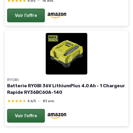
★★★★★
★★★★★
4,9/5
—
18 avis
Voir l'offre
RYOBI
Batterie RYOBI 36V LithiumPlus 4.0 Ah - 1 Chargeur
Rapide RY36BC60A-140
★★★★★
★★★★★
4,6/5
—
83 avis
Voir l'offre