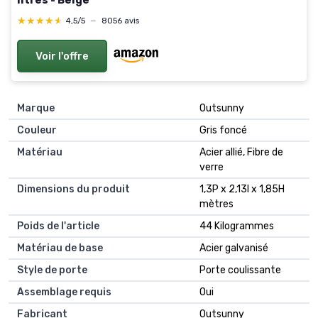
litres - Beige
★★★★★
★★★★★
4,5/5
—
8056 avis
Voir l'offre
Marque
Outsunny
Couleur
Gris foncé
Matériau
Acier allié, Fibre de
verre
Dimensions du produit
1,3P x 2,13l x 1,85H
mètres
Poids de l'article
44 Kilogrammes
Matériau de base
Acier galvanisé
Style de porte
Porte coulissante
Assemblage requis
Oui
Fabricant
Outsunny