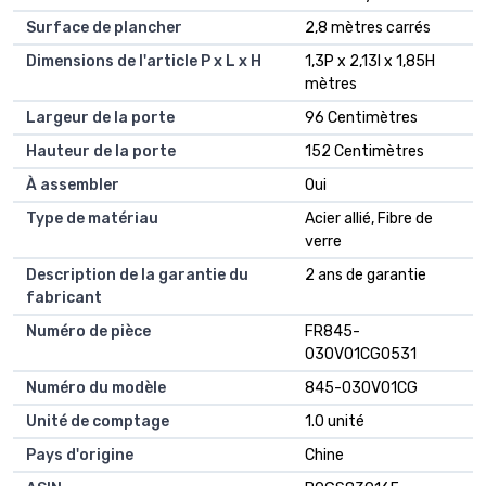
Surface de plancher
2,8 mètres carrés
Dimensions de l'article P x L x H
1,3P x 2,13l x 1,85H
mètres
Largeur de la porte
96 Centimètres
Hauteur de la porte
152 Centimètres
À assembler
Oui
Type de matériau
Acier allié, Fibre de
verre
Description de la garantie du
2 ans de garantie
fabricant
Numéro de pièce
FR845-
030V01CG0531
Numéro du modèle
845-030V01CG
Unité de comptage
1.0 unité
Pays d'origine
Chine