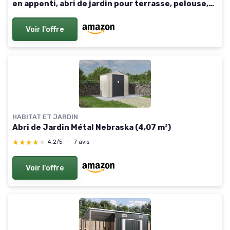
en appenti, abri de jardin pour terrasse, pelouse,
anthracite
Voir l'offre
HABITAT ET JARDIN
Abri de Jardin Métal Nebraska (4,07 m²)
★★★★★
★★★★★
4,2/5
—
7 avis
Voir l'offre