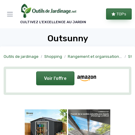
Panneau de gestion des cookies
TOPs
CULTIVEZ L'EXCELLENCE AU JARDIN
Outsunny
Outils de jardinage
Shopping
Rangement et organisation du jardin
Sto
Voir l'offre