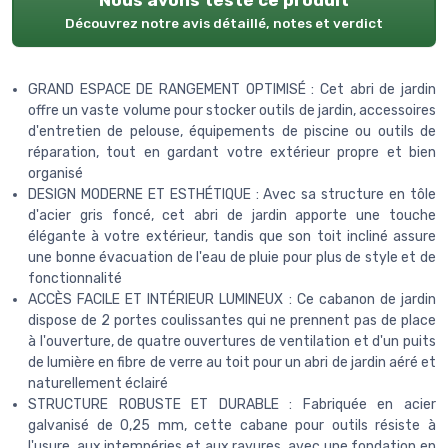
Nous avons testé ce produit
Découvrez notre avis détaillé, notes et verdict
GRAND ESPACE DE RANGEMENT OPTIMISÉ : Cet abri de jardin
offre un vaste volume pour stocker outils de jardin, accessoires
d'entretien de pelouse, équipements de piscine ou outils de
réparation, tout en gardant votre extérieur propre et bien
organisé
DESIGN MODERNE ET ESTHÉTIQUE : Avec sa structure en tôle
d'acier gris foncé, cet abri de jardin apporte une touche
élégante à votre extérieur, tandis que son toit incliné assure
une bonne évacuation de l'eau de pluie pour plus de style et de
fonctionnalité
ACCÈS FACILE ET INTÉRIEUR LUMINEUX : Ce cabanon de jardin
dispose de 2 portes coulissantes qui ne prennent pas de place
à l'ouverture, de quatre ouvertures de ventilation et d'un puits
de lumière en fibre de verre au toit pour un abri de jardin aéré et
naturellement éclairé
STRUCTURE ROBUSTE ET DURABLE : Fabriquée en acier
galvanisé de 0,25 mm, cette cabane pour outils résiste à
l'usure, aux intempéries et aux rayures, avec une fondation en