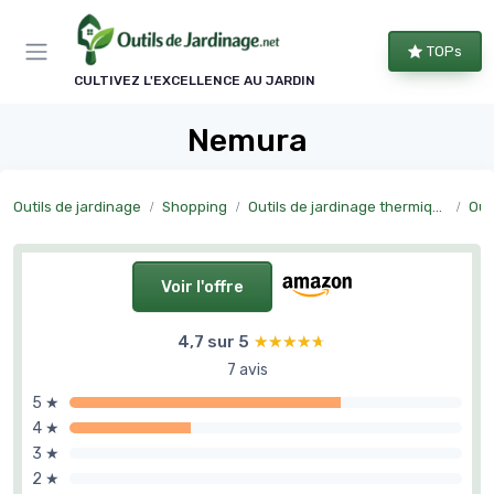
Panneau de gestion des cookies
TOPs
CULTIVEZ L'EXCELLENCE AU JARDIN
Nemura
Outils de jardinage
Shopping
Outils de jardinage thermiques
Out
Voir l'offre
4,7 sur 5
★★★★★
★★★★★
7 avis
5 ★
4 ★
3 ★
2 ★