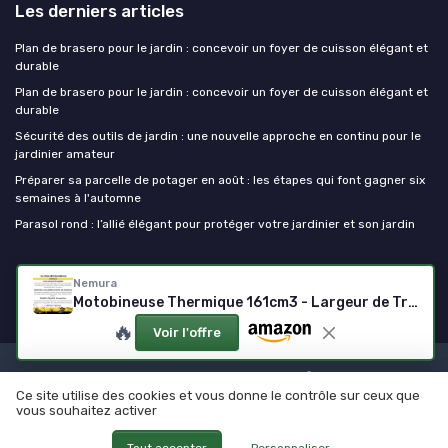
Les derniers articles
Plan de brasero pour le jardin : concevoir un foyer de cuisson élégant et
durable
Plan de brasero pour le jardin : concevoir un foyer de cuisson élégant et
durable
Sécurité des outils de jardin : une nouvelle approche en continu pour le
jardinier amateur
Préparer sa parcelle de potager en août : les étapes qui font gagner six
semaines à l'automne
Parasol rond : l’allié élégant pour protéger votre jardinier et son jardin
Outils de jardinage
Nemura
Motobineuse Thermique 161cm3 - Largeur de Travail 56 cm - Performante, Légère et Maniable - Moteur 4 Temps - Marche Avant Simple - Qualité Professionnelle - Marque Française 56 cm Motobineuse
🔥
Voir l'offre
Mentions légales
Politique de confidentialité
Ce site utilise des cookies et vous donne le contrôle sur ceux que
© Outils de jardinage 2026
vous souhaitez activer
Tout accepter
Personnaliser