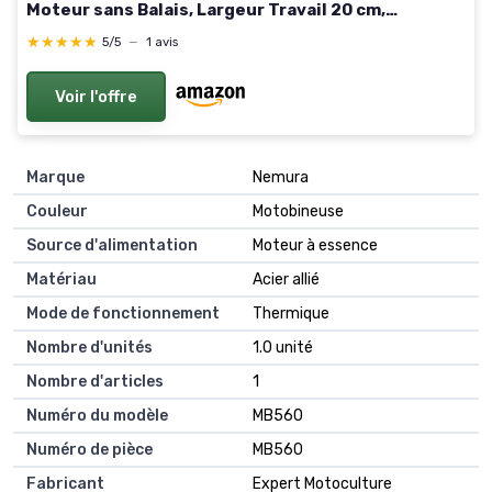
Moteur sans Balais, Largeur Travail 20 cm,
Profondeur Travail 15 cm,pour Jardins et Cours
★★★★★
★★★★★
5/5
—
1 avis
(sans Batterie)
Voir l'offre
Marque
Nemura
Couleur
Motobineuse
Source d'alimentation
Moteur à essence
Matériau
Acier allié
Mode de fonctionnement
Thermique
Nombre d'unités
1.0 unité
Nombre d'articles
1
Numéro du modèle
MB560
Numéro de pièce
MB560
Fabricant
Expert Motoculture