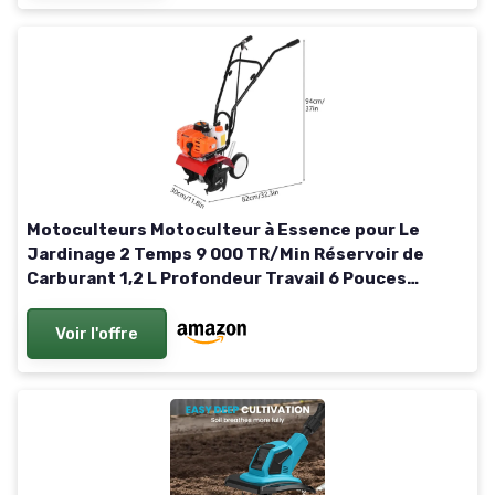
Motoculteurs Motoculteur à Essence pour Le
Jardinage 2 Temps 9 000 TR/Min Réservoir de
Carburant 1,2 L Profondeur Travail 6 Pouces
Largeur 7,9 Creuser 3HP / 1,65 KW Mini motoculteur
Jardin Orange
Voir l'offre