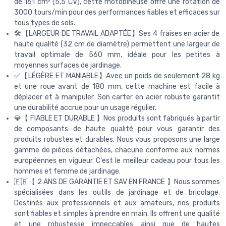
de 161 cm³ (5,5 CV), cette motobineuse offre une rotation de
3000 tours/min pour des performances fiables et efficaces sur
tous types de sols.
🛠️【LARGEUR DE TRAVAIL ADAPTÉE】Ses 4 fraises en acier de
haute qualité (32 cm de diamètre) permettent une largeur de
travail optimale de 560 mm, idéale pour les petites à
moyennes surfaces de jardinage.
✅【LÉGÈRE ET MANIABLE】Avec un poids de seulement 28 kg
et une roue avant de 180 mm, cette machine est facile à
déplacer et à manipuler. Son carter en acier robuste garantit
une durabilité accrue pour un usage régulier.
💎【 FIABLE ET DURABLE 】Nos produits sont fabriqués à partir
de composants de haute qualité pour vous garantir des
produits robustes et durables. Nous vous proposons une large
gamme de pièces détachées, chacune conforme aux normes
européennes en vigueur. C'est le meilleur cadeau pour tous les
hommes et femme de jardinage.
🇫🇷【 2 ANS DE GARANTIE ET SAV EN FRANCE 】Nous sommes
spécialisées dans les outils de jardinage et de bricolage.
Destinés aux professionnels et aux amateurs, nos produits
sont fiables et simples à prendre en main. Ils offrent une qualité
et une robustesse impeccables ainsi que de hautes