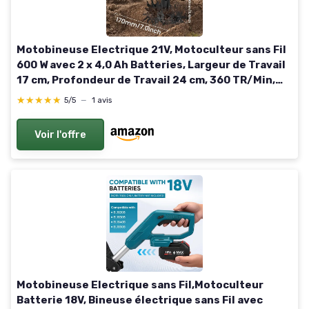
Motobineuse Electrique 21V, Motoculteur sans Fil
600 W avec 2 x 4,0 Ah Batteries, Largeur de Travail
17 cm, Profondeur de Travail 24 cm, 360 TR/Min,
Motobineuse Électrique pour Le Jardin et la Cour
★★★★★
★★★★★
5/5
—
1 avis
Voir l'offre
Motobineuse Electrique sans Fil,Motoculteur
Batterie 18V, Bineuse électrique sans Fil avec