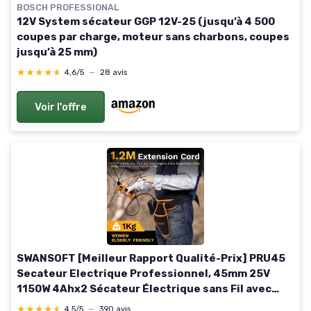
BOSCH PROFESSIONAL
12V System sécateur GGP 12V-25 (jusqu’à 4 500
coupes par charge, moteur sans charbons, coupes
jusqu’à 25 mm)
★★★★★
★★★★★
4,6/5
—
28 avis
Voir l'offre
SWANSOFT [Meilleur Rapport Qualité-Prix] PRU45
Secateur Electrique Professionnel, 45mm 25V
1150W 4Ahx2 Sécateur Électrique sans Fil avec
Batterie Secateur Electrique sans Fil pour
★★★★★
★★★★★
4,5/5
—
390 avis