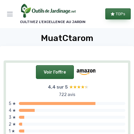
Panneau de gestion des cookies
TOPs
CULTIVEZ L'EXCELLENCE AU JARDIN
MuatCtarom
Voir l'offre
4,4 sur 5
★★★★★
★★★★★
722 avis
5 ★
4 ★
3 ★
2 ★
1 ★