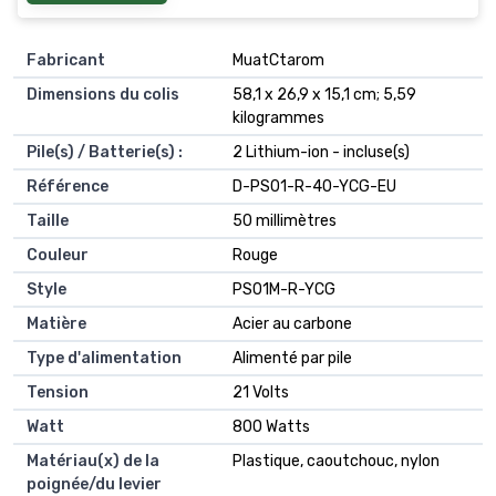
Fabricant
‎MuatCtarom
Dimensions du colis
‎58,1 x 26,9 x 15,1 cm; 5,59
kilogrammes
Pile(s) / Batterie(s) :
‎2 Lithium-ion - incluse(s)
Référence
‎D-PS01-R-40-YCG-EU
Taille
‎50 millimètres
Couleur
‎Rouge
Style
‎PS01M-R-YCG
Matière
‎Acier au carbone
Type d'alimentation
‎Alimenté par pile
Tension
‎21 Volts
Watt
‎800 Watts
Matériau(x) de la
‎Plastique, caoutchouc, nylon
poignée/du levier