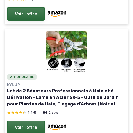
Jardinage PRU45 YELLOW
Voir l'offre
🔥 POPULAIRE
KYNUP
Lot de 2 Sécateurs Professionnels à Main et à
Dérivation - Lame en Acier SK-5 - Outil de Jardin
pour Plantes de Haie, Élagage d'Arbres (Noir et
Rouge) noir + rouge
★★★★★
★★★★★
4,4/5
—
8412 avis
Voir l'offre