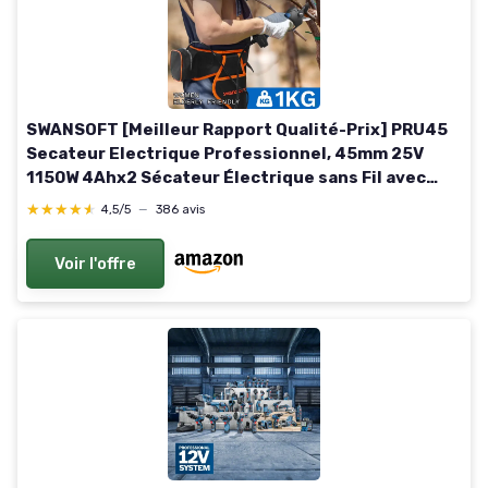
SWANSOFT [Meilleur Rapport Qualité-Prix] PRU45
Secateur Electrique Professionnel, 45mm 25V
1150W 4Ahx2 Sécateur Électrique sans Fil avec
Batterie Secateur Electrique sans Fil pour
★★★★★
★★★★★
4,5/5
—
386 avis
Jardinage PRU45-BLUE
Voir l'offre