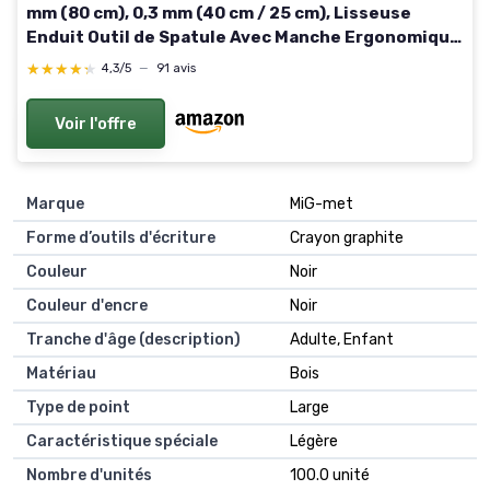
mm (80 cm), 0,3 mm (40 cm / 25 cm), Lisseuse
Enduit Outil de Spatule Avec Manche Ergonomique
en Z pour La Décoration Murale et la Construction,
★★★★★
★★★★★
4,3/5
—
91 avis
Robuste 80+40+25cm
Voir l'offre
Marque
MiG-met
Forme d’outils d'écriture
Crayon graphite
Couleur
Noir
Couleur d'encre
Noir
Tranche d'âge (description)
Adulte, Enfant
Matériau
Bois
Type de point
Large
Caractéristique spéciale
Légère
Nombre d'unités
100.0 unité