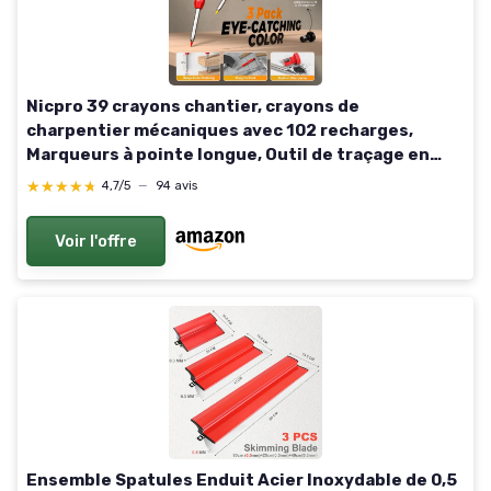
Nicpro 39 crayons chantier, crayons de
charpentier mécaniques avec 102 recharges,
Marqueurs à pointe longue, Outil de traçage en
carbure et Crayons de construction pour
★★★★★
★★★★★
4,7/5
—
94 avis
architecte et menuisier
Voir l'offre
Ensemble Spatules Enduit Acier Inoxydable de 0,5