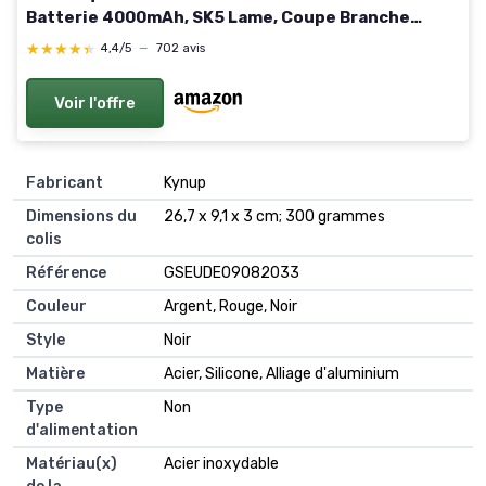
Batterie 4000mAh, SK5 Lame, Coupe Branche
Electrique le jardinage, les arbres fruitiers et le
★★★★★
★★★★★
4,4/5
—
702 avis
vignoble
Voir l'offre
Fabricant
‎Kynup
Dimensions du
‎26,7 x 9,1 x 3 cm; 300 grammes
colis
Référence
‎GSEUDE09082033
Couleur
‎Argent, Rouge, Noir
Style
‎Noir
Matière
‎Acier, Silicone, Alliage d'aluminium
Type
‎Non
d'alimentation
Matériau(x)
‎Acier inoxydable