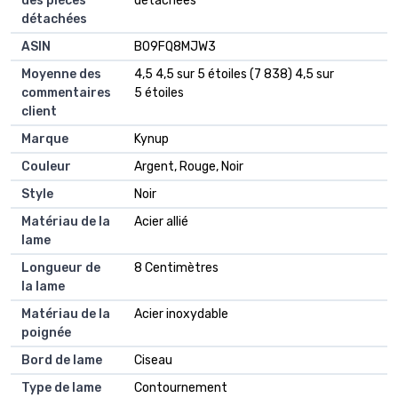
des pièces
détachées
détachées
ASIN
B09FQ8MJW3
Moyenne des
4,5 4,5 sur 5 étoiles (7 838) 4,5 sur
commentaires
5 étoiles
client
Marque
Kynup
Couleur
Argent, Rouge, Noir
Style
Noir
Matériau de la
Acier allié
lame
Longueur de
8 Centimètres
la lame
Matériau de la
Acier inoxydable
poignée
Bord de lame
Ciseau
Type de lame
Contournement