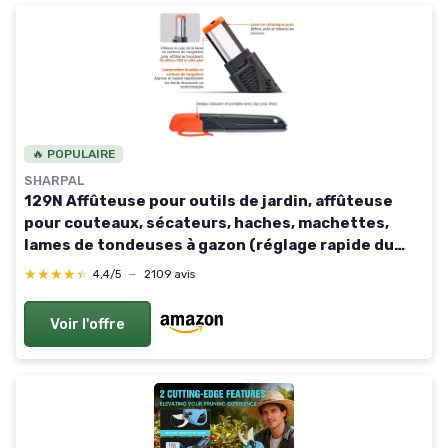
🔥 POPULAIRE
SHARPAL
129N Affûteuse pour outils de jardin, affûteuse
pour couteaux, sécateurs, haches, machettes,
lames de tondeuses à gazon (réglage rapide du
tranchant/élimination des bavures) Version mise à
★★★★★
★★★★★
4,4/5
—
2109 avis
jour
Voir l'offre