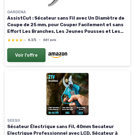
GARDENA
AssistCut : Sécateur sans Fil avec Un Diamètre de
Coupe de 25 mm, pour Couper Facilement et sans
Effort Les Branches, Les Jeunes Pousses et Les
Fleurs, avec Câble de Recharge USB-C (12222-20)
★★★★★
★★★★★
4,3/5
—
661 avis
Voir l'offre
SEESII
Sécateur Électrique sans Fil, 40mm Secateur
Electrique Professionnel avec LCD, Sécateur à