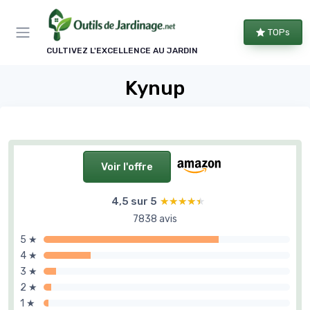
Panneau de gestion des cookies
TOPs
CULTIVEZ L'EXCELLENCE AU JARDIN
Kynup
Voir l'offre
4,5 sur 5
★★★★★
★★★★★
7838 avis
5 ★
4 ★
3 ★
2 ★
1 ★