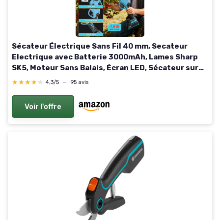
Sécateur Électrique Sans Fil 40 mm, Secateur
Electrique avec Batterie 3000mAh, Lames Sharp
SK5, Moteur Sans Balais, Écran LED, Sécateur sur
Batterie pour Vigne, Olivier, Arbre Fruitier,
★★★★★
★★★★★
4,3/5
—
95 avis
Jardinage
Voir l'offre